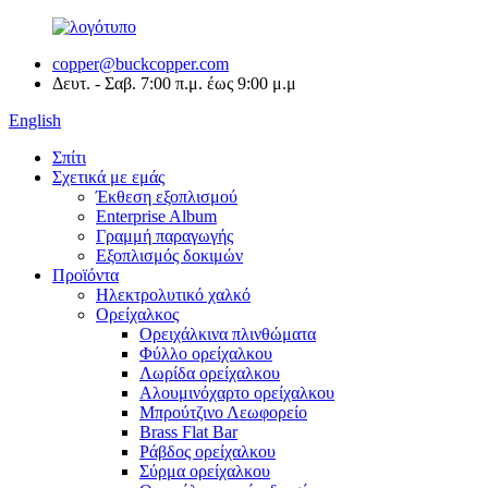
copper@buckcopper.com
Δευτ. - Σαβ. 7:00 π.μ. έως 9:00 μ.μ
English
Σπίτι
Σχετικά με εμάς
Έκθεση εξοπλισμού
Enterprise Album
Γραμμή παραγωγής
Εξοπλισμός δοκιμών
Προϊόντα
Ηλεκτρολυτικό χαλκό
Ορείχαλκος
Ορειχάλκινα πλινθώματα
Φύλλο ορείχαλκου
Λωρίδα ορείχαλκου
Αλουμινόχαρτο ορείχαλκου
Μπρούτζινο Λεωφορείο
Brass Flat Bar
Ράβδος ορείχαλκου
Σύρμα ορείχαλκου