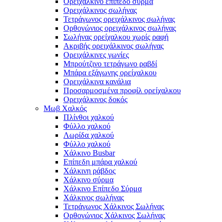
Ορειχάλκινο επίπεδο σύρμα
Ορειχάλκινος σωλήνας
Τετράγωνος ορειχάλκινος σωλήνας
Ορθογώνιος ορειχάλκινος σωλήνας
Σωλήνας ορείχαλκου χωρίς ραφή
Ακριβής ορειχάλκινος σωλήνας
Ορειχάλκινες γωνίες
Μπρούτζινο τετράγωνο ραβδί
Μπάρα εξάγωνης ορείχαλκου
Ορειχάλκινα κανάλια
Προσαρμοσμένα προφίλ ορείχαλκου
Ορειχάλκινος δοκός
Μωβ Χαλκός
Πλίνθοι χαλκού
Φύλλο χαλκού
Λωρίδα χαλκού
Φύλλο χαλκού
Χάλκινο Busbar
Επίπεδη μπάρα χαλκού
Χάλκινη ράβδος
Χάλκινο σύρμα
Χάλκινο Επίπεδο Σύρμα
Χάλκινος σωλήνας
Τετράγωνος Χάλκινος Σωλήνας
Ορθογώνιος Χάλκινος Σωλήνας