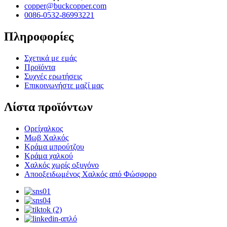
copper@buckcopper.com
0086-0532-86993221
Πληροφορίες
Σχετικά με εμάς
Προϊόντα
Συχνές ερωτήσεις
Επικοινωνήστε μαζί μας
Λίστα προϊόντων
Ορείχαλκος
Μωβ Χαλκός
Κράμα μπρούτζου
Κράμα χαλκού
Χαλκός χωρίς οξυγόνο
Αποοξειδωμένος Χαλκός από Φώσφορο