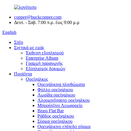
copper@buckcopper.com
Δευτ. - Σαβ. 7:00 π.μ. έως 9:00 μ.μ
English
Σπίτι
Σχετικά με εμάς
Έκθεση εξοπλισμού
Enterprise Album
Γραμμή παραγωγής
Εξοπλισμός δοκιμών
Προϊόντα
Ορείχαλκος
Ορειχάλκινα πλινθώματα
Φύλλο ορείχαλκου
Λωρίδα ορείχαλκου
Αλουμινόχαρτο ορείχαλκου
Μπρούτζινο Λεωφορείο
Brass Flat Bar
Ράβδος ορείχαλκου
Σύρμα ορείχαλκου
Ορειχάλκινο επίπεδο σύρμα