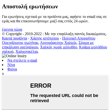
Αποστολή ερωτήσεων
Για ερωτήσεις σχετικά με τα προϊόντα μας, αφήστε το email σας σε
εμάς και θα επικοινωνήσουμε μαζί σας εντός 24 ωρών.
έρευνα τώρα
© Copyright - 2010-2022 : Με την επιφύλαξη παντός δικαιώματος.
Καυτά προϊόντα
-
Χάρτης ιστότοπου
-
Πολιτική Απορρήτου
Ορειχάλκινος σωλήνας
,
Αργυρόφερτος Χαλκός
,
Σύρμα με
επικάλυψη ορείχαλκου
,
Χαλκός χωρίς μόλυβδο
,
Κράμα μολύβδου
χαλκού
,
Χαλκονικέλια
,
Να στείλετε e-mail
Νίνα
Φιόνα
x