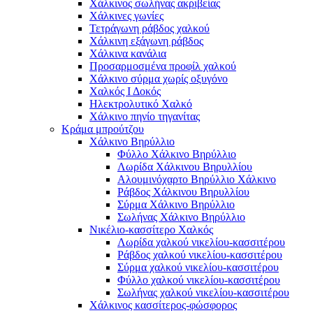
Χάλκινος σωλήνας ακριβείας
Χάλκινες γωνίες
Τετράγωνη ράβδος χαλκού
Χάλκινη εξάγωνη ράβδος
Χάλκινα κανάλια
Προσαρμοσμένα προφίλ χαλκού
Χάλκινο σύρμα χωρίς οξυγόνο
Χαλκός Ι Δοκός
Ηλεκτρολυτικό Χαλκό
Χάλκινο πηνίο τηγανίτας
Κράμα μπρούτζου
Χάλκινο Βηρύλλιο
Φύλλο Χάλκινο Βηρύλλιο
Λωρίδα Χάλκινου Βηρυλλίου
Αλουμινόχαρτο Βηρύλλιο Χάλκινο
Ράβδος Χάλκινου Βηρυλλίου
Σύρμα Χάλκινο Βηρύλλιο
Σωλήνας Χάλκινο Βηρύλλιο
Νικέλιο-κασσίτερο Χαλκός
Λωρίδα χαλκού νικελίου-κασσιτέρου
Ράβδος χαλκού νικελίου-κασσιτέρου
Σύρμα χαλκού νικελίου-κασσιτέρου
Φύλλο χαλκού νικελίου-κασσιτέρου
Σωλήνας χαλκού νικελίου-κασσιτέρου
Χάλκινος κασσίτερος-φώσφορος