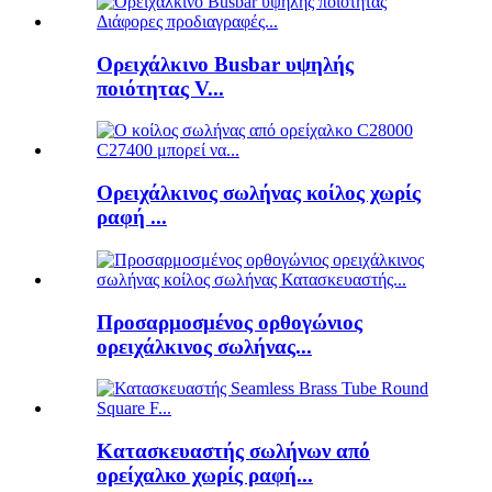
Ορειχάλκινο Busbar υψηλής
ποιότητας V...
Ορειχάλκινος σωλήνας κοίλος χωρίς
ραφή ...
Προσαρμοσμένος ορθογώνιος
ορειχάλκινος σωλήνας...
Κατασκευαστής σωλήνων από
ορείχαλκο χωρίς ραφή...