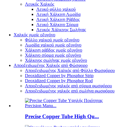
Λευκός Χαλκός
Λευκό φύλλο χαλκού
Λευκή Χάλκινη Λωρίδα
Λευκή Χάλκινη Ράβδος
Λευκό Χάλκινο Σύρμα
Λευκός Χάλκινος Σωλήνας
Χαλκός χωρίς οξυγόνο
Φύλλο χαλκού χωρίς οξυγόνο
Λωρίδα χαλκού χωρίς οξυγόνο
Χάλκινη ράβδος χωρίς οξυγόνο
Χάλκινο σύρμα χωρίς οξυγόνο
Χάλκινος σωλήνας χωρίς οξυγόνο
Αποοξειδωμένος Χαλκός από Φώσφορο
Αποοξειδωμένος Χαλκός από Φύλλο Φωσφόρου
Deoxidized Copper by Phosphor Strip
Deoxidized Copper by Phosphor Rod
Αποοξειδωμένος χαλκός από σύρμα φωσφόρου
Αποοξειδωμένος χαλκός από σωλήνα φωσφόρου
Precise Copper Tube High Qu...