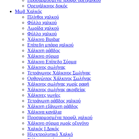
Προσαρμοσμένα προφίλ ορείχαλκου
Ορειχάλκινος δοκός
Μωβ Χαλκός
Πλίνθοι χαλκού
Φύλλο χαλκού
Λωρίδα χαλκού
Φύλλο χαλκού
Χάλκινο Busbar
Επίπεδη μπάρα χαλκού
Χάλκινη ράβδος
Χάλκινο σύρμα
Χάλκινο Επίπεδο Σύρμα
Χάλκινος σωλήνας
Τετράγωνος Χάλκινος Σωλήνας
Ορθογώνιος Χάλκινος Σωλήνας
Χάλκινος σωλήνας χωρίς ραφή
Χάλκινος σωλήνας ακριβείας
Χάλκινες γωνίες
Τετράγωνη ράβδος χαλκού
Χάλκινη εξάγωνη ράβδος
Χάλκινα κανάλια
Προσαρμοσμένα προφίλ χαλκού
Χάλκινο σύρμα χωρίς οξυγόνο
Χαλκός Ι Δοκός
Ηλεκτρολυτικό Χαλκό