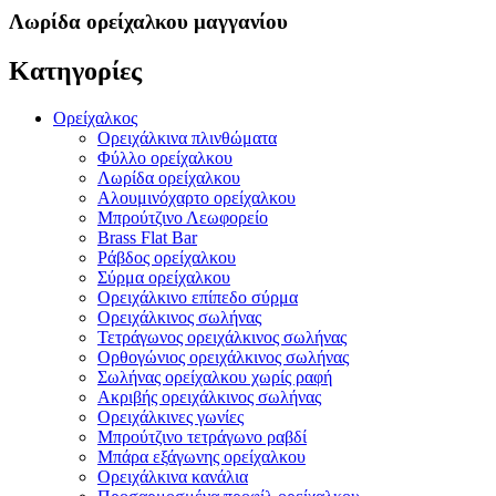
Λωρίδα ορείχαλκου μαγγανίου
Κατηγορίες
Ορείχαλκος
Ορειχάλκινα πλινθώματα
Φύλλο ορείχαλκου
Λωρίδα ορείχαλκου
Αλουμινόχαρτο ορείχαλκου
Μπρούτζινο Λεωφορείο
Brass Flat Bar
Ράβδος ορείχαλκου
Σύρμα ορείχαλκου
Ορειχάλκινο επίπεδο σύρμα
Ορειχάλκινος σωλήνας
Τετράγωνος ορειχάλκινος σωλήνας
Ορθογώνιος ορειχάλκινος σωλήνας
Σωλήνας ορείχαλκου χωρίς ραφή
Ακριβής ορειχάλκινος σωλήνας
Ορειχάλκινες γωνίες
Μπρούτζινο τετράγωνο ραβδί
Μπάρα εξάγωνης ορείχαλκου
Ορειχάλκινα κανάλια