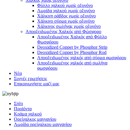
Χαλκός χωρίς οξυγόνο
Φύλλο χαλκού χωρίς οξυγόνο
Λωρίδα χαλκού χωρίς οξυγόνο
Χάλκινη ράβδος χωρίς οξυγόνο
Χάλκινο σύρμα χωρίς οξυγόνο
Χάλκινος σωλήνας χωρίς οξυγόνο
Αποοξειδωμένος Χαλκός από Φώσφορο
Αποοξειδωμένος Χαλκός από Φύλλο
Φωσφόρου
Deoxidized Copper by Phosphor Strip
Deoxidized Copper by Phosphor Rod
Αποοξειδωμένος χαλκός από σύρμα φωσφόρου
Αποοξειδωμένος χαλκός από σωλήνα
φωσφόρου
Νέα
Συχνές ερωτήσεις
Επικοινωνήστε μαζί μας
Σπίτι
Προϊόντα
Κράμα χαλκού
Ορείχαλκος μαγγανίου
Λωρίδα ορείχαλκου μαγγανίου