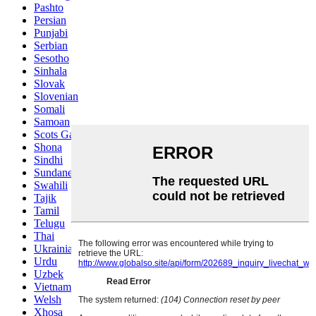
Pashto
Persian
Punjabi
Serbian
Sesotho
Sinhala
Slovak
Slovenian
Somali
Samoan
Scots Gaelic
Shona
Sindhi
Sundanese
Swahili
Tajik
Tamil
Telugu
Thai
Ukrainian
Urdu
Uzbek
Vietnamese
Welsh
Xhosa