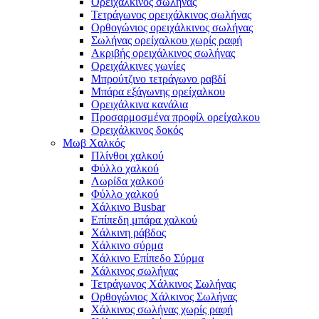
Ορειχάλκινος σωλήνας
Τετράγωνος ορειχάλκινος σωλήνας
Ορθογώνιος ορειχάλκινος σωλήνας
Σωλήνας ορείχαλκου χωρίς ραφή
Ακριβής ορειχάλκινος σωλήνας
Ορειχάλκινες γωνίες
Μπρούτζινο τετράγωνο ραβδί
Μπάρα εξάγωνης ορείχαλκου
Ορειχάλκινα κανάλια
Προσαρμοσμένα προφίλ ορείχαλκου
Ορειχάλκινος δοκός
Μωβ Χαλκός
Πλίνθοι χαλκού
Φύλλο χαλκού
Λωρίδα χαλκού
Φύλλο χαλκού
Χάλκινο Busbar
Επίπεδη μπάρα χαλκού
Χάλκινη ράβδος
Χάλκινο σύρμα
Χάλκινο Επίπεδο Σύρμα
Χάλκινος σωλήνας
Τετράγωνος Χάλκινος Σωλήνας
Ορθογώνιος Χάλκινος Σωλήνας
Χάλκινος σωλήνας χωρίς ραφή