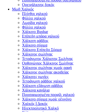
Προσαρμοσμένα προφίλ ορείχαλκου
Ορειχάλκινος δοκός
Μωβ Χαλκός
Πλίνθοι χαλκού
Φύλλο χαλκού
Λωρίδα χαλκού
Φύλλο χαλκού
Χάλκινο Busbar
Επίπεδη μπάρα χαλκού
Χάλκινη ράβδος
Χάλκινο σύρμα
Χάλκινο Επίπεδο Σύρμα
Χάλκινος σωλήνας
Τετράγωνος Χάλκινος Σωλήνας
Ορθογώνιος Χάλκινος Σωλήνας
Χάλκινος σωλήνας χωρίς ραφή
Χάλκινος σωλήνας ακριβείας
Χάλκινες γωνίες
Τετράγωνη ράβδος χαλκού
Χάλκινη εξάγωνη ράβδος
Χάλκινα κανάλια
Προσαρμοσμένα προφίλ χαλκού
Χάλκινο σύρμα χωρίς οξυγόνο
Χαλκός Ι Δοκός
Ηλεκτρολυτικό Χαλκό