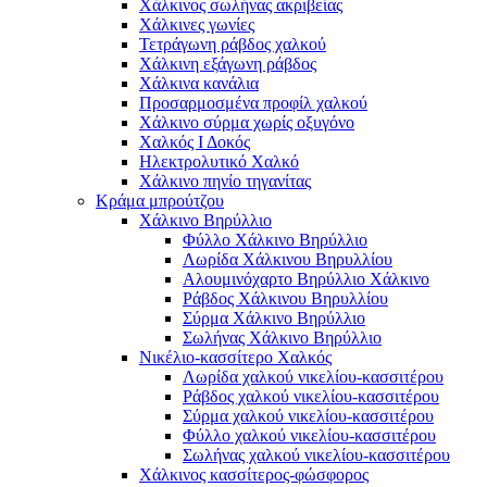
Χάλκινος σωλήνας ακριβείας
Χάλκινες γωνίες
Τετράγωνη ράβδος χαλκού
Χάλκινη εξάγωνη ράβδος
Χάλκινα κανάλια
Προσαρμοσμένα προφίλ χαλκού
Χάλκινο σύρμα χωρίς οξυγόνο
Χαλκός Ι Δοκός
Ηλεκτρολυτικό Χαλκό
Χάλκινο πηνίο τηγανίτας
Κράμα μπρούτζου
Χάλκινο Βηρύλλιο
Φύλλο Χάλκινο Βηρύλλιο
Λωρίδα Χάλκινου Βηρυλλίου
Αλουμινόχαρτο Βηρύλλιο Χάλκινο
Ράβδος Χάλκινου Βηρυλλίου
Σύρμα Χάλκινο Βηρύλλιο
Σωλήνας Χάλκινο Βηρύλλιο
Νικέλιο-κασσίτερο Χαλκός
Λωρίδα χαλκού νικελίου-κασσιτέρου
Ράβδος χαλκού νικελίου-κασσιτέρου
Σύρμα χαλκού νικελίου-κασσιτέρου
Φύλλο χαλκού νικελίου-κασσιτέρου
Σωλήνας χαλκού νικελίου-κασσιτέρου
Χάλκινος κασσίτερος-φώσφορος