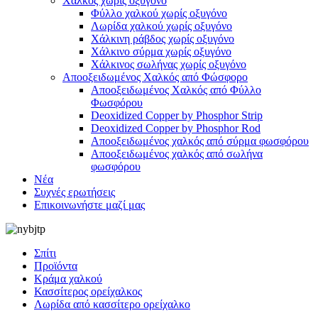
Χαλκός χωρίς οξυγόνο
Φύλλο χαλκού χωρίς οξυγόνο
Λωρίδα χαλκού χωρίς οξυγόνο
Χάλκινη ράβδος χωρίς οξυγόνο
Χάλκινο σύρμα χωρίς οξυγόνο
Χάλκινος σωλήνας χωρίς οξυγόνο
Αποοξειδωμένος Χαλκός από Φώσφορο
Αποοξειδωμένος Χαλκός από Φύλλο
Φωσφόρου
Deoxidized Copper by Phosphor Strip
Deoxidized Copper by Phosphor Rod
Αποοξειδωμένος χαλκός από σύρμα φωσφόρου
Αποοξειδωμένος χαλκός από σωλήνα
φωσφόρου
Νέα
Συχνές ερωτήσεις
Επικοινωνήστε μαζί μας
Σπίτι
Προϊόντα
Κράμα χαλκού
Κασσίτερος ορείχαλκος
Λωρίδα από κασσίτερο ορείχαλκο