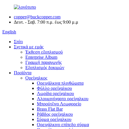
copper@buckcopper.com
Δευτ. - Σαβ. 7:00 π.μ. έως 9:00 μ.μ
English
Σπίτι
Σχετικά με εμάς
Έκθεση εξοπλισμού
Enterprise Album
Γραμμή παραγωγής
Εξοπλισμός δοκιμών
Προϊόντα
Ορείχαλκος
Ορειχάλκινα πλινθώματα
Φύλλο ορείχαλκου
Λωρίδα ορείχαλκου
Αλουμινόχαρτο ορείχαλκου
Μπρούτζινο Λεωφορείο
Brass Flat Bar
Ράβδος ορείχαλκου
Σύρμα ορείχαλκου
Ορειχάλκινο επίπεδο σύρμα