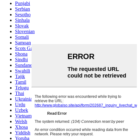
Punjabi
Serbian
Sesotho
Sinhala
Slovak
Slovenian
Somali
Samoan
Scots Gaelic
Shona
Sindhi
Sundanese
Swahili
Tajik
Tamil
Telugu
Thai
Ukrainian
Urdu
Uzbek
Vietnamese
Welsh
Xhosa
Yiddish
Yoruba