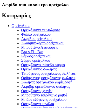
Λωρίδα από κασσίτερο ορείχαλκο
Κατηγορίες
Ορείχαλκος
Ορειχάλκινα πλινθώματα
Φύλλο ορείχαλκου
Λωρίδα ορείχαλκου
Αλουμινόχαρτο ορείχαλκου
Μπρούτζινο Λεωφορείο
Brass Flat Bar
Ράβδος ορείχαλκου
Σύρμα ορείχαλκου
Ορειχάλκινο επίπεδο σύρμα
Ορειχάλκινος σωλήνας
Τετράγωνος ορειχάλκινος σωλήνας
Ορθογώνιος ορειχάλκινος σωλήνας
Σωλήνας ορείχαλκου χωρίς ραφή
Ακριβής ορειχάλκινος σωλήνας
Ορειχάλκινες γωνίες
Μπρούτζινο τετράγωνο ραβδί
Μπάρα εξάγωνης ορείχαλκου
Ορειχάλκινα κανάλια