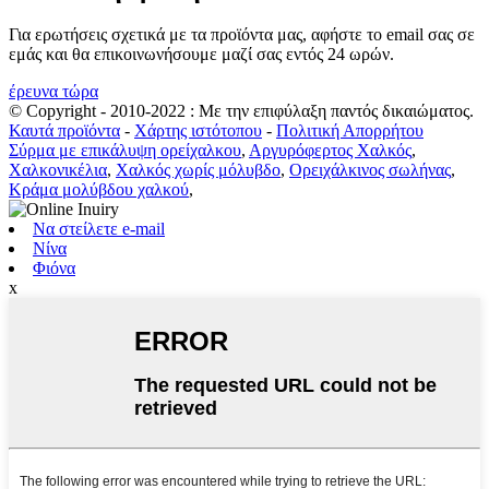
Για ερωτήσεις σχετικά με τα προϊόντα μας, αφήστε το email σας σε
εμάς και θα επικοινωνήσουμε μαζί σας εντός 24 ωρών.
έρευνα τώρα
© Copyright - 2010-2022 : Με την επιφύλαξη παντός δικαιώματος.
Καυτά προϊόντα
-
Χάρτης ιστότοπου
-
Πολιτική Απορρήτου
Σύρμα με επικάλυψη ορείχαλκου
,
Αργυρόφερτος Χαλκός
,
Χαλκονικέλια
,
Χαλκός χωρίς μόλυβδο
,
Ορειχάλκινος σωλήνας
,
Κράμα μολύβδου χαλκού
,
Να στείλετε e-mail
Νίνα
Φιόνα
x