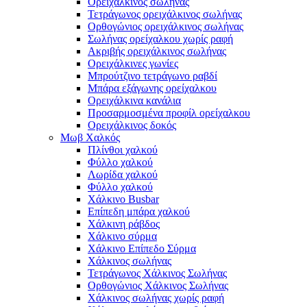
Ορειχάλκινος σωλήνας
Τετράγωνος ορειχάλκινος σωλήνας
Ορθογώνιος ορειχάλκινος σωλήνας
Σωλήνας ορείχαλκου χωρίς ραφή
Ακριβής ορειχάλκινος σωλήνας
Ορειχάλκινες γωνίες
Μπρούτζινο τετράγωνο ραβδί
Μπάρα εξάγωνης ορείχαλκου
Ορειχάλκινα κανάλια
Προσαρμοσμένα προφίλ ορείχαλκου
Ορειχάλκινος δοκός
Μωβ Χαλκός
Πλίνθοι χαλκού
Φύλλο χαλκού
Λωρίδα χαλκού
Φύλλο χαλκού
Χάλκινο Busbar
Επίπεδη μπάρα χαλκού
Χάλκινη ράβδος
Χάλκινο σύρμα
Χάλκινο Επίπεδο Σύρμα
Χάλκινος σωλήνας
Τετράγωνος Χάλκινος Σωλήνας
Ορθογώνιος Χάλκινος Σωλήνας
Χάλκινος σωλήνας χωρίς ραφή