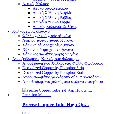
Λευκός Χαλκός
Λευκό φύλλο χαλκού
Λευκή Χάλκινη Λωρίδα
Λευκή Χάλκινη Ράβδος
Λευκό Χάλκινο Σύρμα
Λευκός Χάλκινος Σωλήνας
Χαλκός χωρίς οξυγόνο
Φύλλο χαλκού χωρίς οξυγόνο
Λωρίδα χαλκού χωρίς οξυγόνο
Χάλκινη ράβδος χωρίς οξυγόνο
Χάλκινο σύρμα χωρίς οξυγόνο
Χάλκινος σωλήνας χωρίς οξυγόνο
Αποοξειδωμένος Χαλκός από Φώσφορο
Αποοξειδωμένος Χαλκός από Φύλλο Φωσφόρου
Deoxidized Copper by Phosphor Strip
Deoxidized Copper by Phosphor Rod
Αποοξειδωμένος χαλκός από σύρμα φωσφόρου
Αποοξειδωμένος χαλκός από σωλήνα φωσφόρου
Precise Copper Tube High Qu...