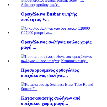
Ορειχάλκινο Busbar υψηλής
ποιότητας V...
Ορειχάλκινος σωλήνας κοίλος χωρίς
ραφή ...
Προσαρμοσμένος ορθογώνιος
ορειχάλκινος σωλήνας...
Κατασκευαστής σωλήνων από
ορείχαλκο χωρίς ραφή...