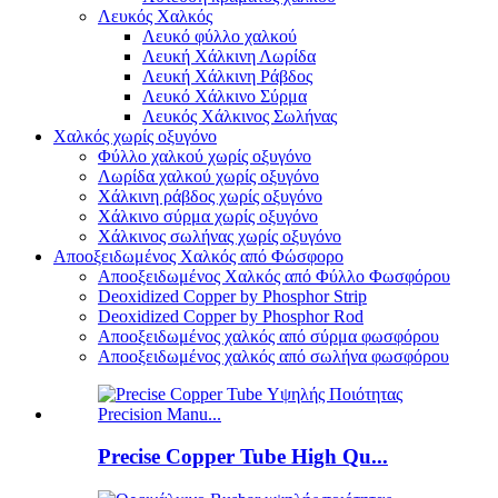
Λευκός Χαλκός
Λευκό φύλλο χαλκού
Λευκή Χάλκινη Λωρίδα
Λευκή Χάλκινη Ράβδος
Λευκό Χάλκινο Σύρμα
Λευκός Χάλκινος Σωλήνας
Χαλκός χωρίς οξυγόνο
Φύλλο χαλκού χωρίς οξυγόνο
Λωρίδα χαλκού χωρίς οξυγόνο
Χάλκινη ράβδος χωρίς οξυγόνο
Χάλκινο σύρμα χωρίς οξυγόνο
Χάλκινος σωλήνας χωρίς οξυγόνο
Αποοξειδωμένος Χαλκός από Φώσφορο
Αποοξειδωμένος Χαλκός από Φύλλο Φωσφόρου
Deoxidized Copper by Phosphor Strip
Deoxidized Copper by Phosphor Rod
Αποοξειδωμένος χαλκός από σύρμα φωσφόρου
Αποοξειδωμένος χαλκός από σωλήνα φωσφόρου
Precise Copper Tube High Qu...