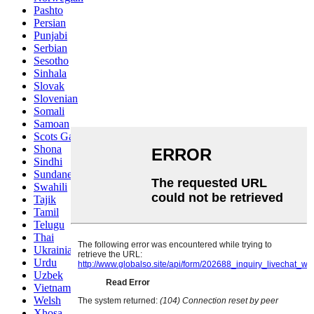
Pashto
Persian
Punjabi
Serbian
Sesotho
Sinhala
Slovak
Slovenian
Somali
Samoan
Scots Gaelic
Shona
Sindhi
Sundanese
Swahili
Tajik
Tamil
Telugu
Thai
Ukrainian
Urdu
Uzbek
Vietnamese
Welsh
Xhosa