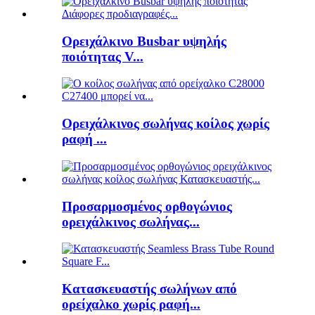
Ορειχάλκινο Busbar υψηλής
ποιότητας V...
Ορειχάλκινος σωλήνας κοίλος χωρίς
ραφή ...
Προσαρμοσμένος ορθογώνιος
ορειχάλκινος σωλήνας...
Κατασκευαστής σωλήνων από
ορείχαλκο χωρίς ραφή...