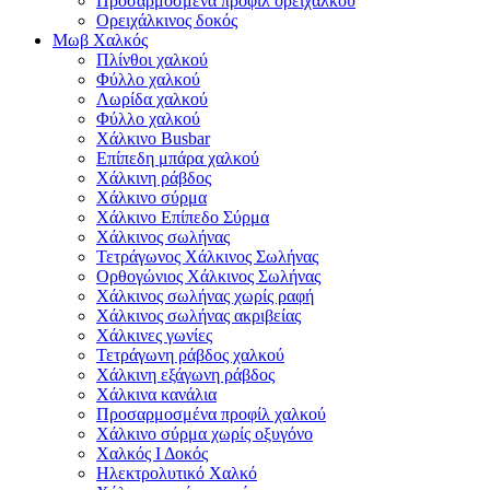
Προσαρμοσμένα προφίλ ορείχαλκου
Ορειχάλκινος δοκός
Μωβ Χαλκός
Πλίνθοι χαλκού
Φύλλο χαλκού
Λωρίδα χαλκού
Φύλλο χαλκού
Χάλκινο Busbar
Επίπεδη μπάρα χαλκού
Χάλκινη ράβδος
Χάλκινο σύρμα
Χάλκινο Επίπεδο Σύρμα
Χάλκινος σωλήνας
Τετράγωνος Χάλκινος Σωλήνας
Ορθογώνιος Χάλκινος Σωλήνας
Χάλκινος σωλήνας χωρίς ραφή
Χάλκινος σωλήνας ακριβείας
Χάλκινες γωνίες
Τετράγωνη ράβδος χαλκού
Χάλκινη εξάγωνη ράβδος
Χάλκινα κανάλια
Προσαρμοσμένα προφίλ χαλκού
Χάλκινο σύρμα χωρίς οξυγόνο
Χαλκός Ι Δοκός
Ηλεκτρολυτικό Χαλκό