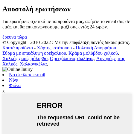
Αποστολή ερωτήσεων
Για ερωτήσεις σχετικά με τα προϊόντα μας, αφήστε το email σας σε
εμάς και θα επικοινωνήσουμε μαζί σας εντός 24 ωρών.
έρευνα τώρα
© Copyright - 2010-2022 : Με την επιφύλαξη παντός δικαιώματος.
Καυτά προϊόντα
-
Χάρτης ιστότοπου
-
Πολιτική Απορρήτου
Σύρμα με επικάλυψη ορείχαλκου
,
Κράμα μολύβδου χαλκού
,
Χαλκός χωρίς μόλυβδο
,
Ορειχάλκινος σωλήνας
,
Αργυρόφερτος
Χαλκός
,
Χαλκονικέλια
,
Να στείλετε e-mail
Νίνα
Φιόνα
x