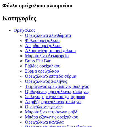
Φύλλο ορείχαλκου αλουμινίου
Κατηγορίες
Ορείχαλκος
Ορειχάλκινα πλινθώματα
Φύλλο ορείχαλκου
Λωρίδα ορείχαλκου
Αλουμινόχαρτο ορείχαλκου
Μπρούτζινο Λεωφορείο
Brass Flat Bar
Ράβδος ορείχαλκου
Σύρμα ορείχαλκου
Ορειχάλκινο επίπεδο σύρμα
Ορειχάλκινος σωλήνας
Τετράγωνος ορειχάλκινος σωλήνας
Ορθογώνιος ορειχάλκινος σωλήνας
Σωλήνας ορείχαλκου χωρίς ραφή
Ακριβής ορειχάλκινος σωλήνας
Ορειχάλκινες γωνίες
Μπρούτζινο τετράγωνο ραβδί
Μπάρα εξάγωνης ορείχαλκου
Ορειχάλκινα κανάλια