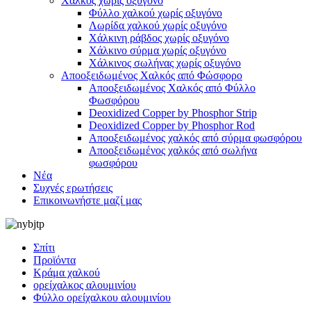
Χαλκός χωρίς οξυγόνο
Φύλλο χαλκού χωρίς οξυγόνο
Λωρίδα χαλκού χωρίς οξυγόνο
Χάλκινη ράβδος χωρίς οξυγόνο
Χάλκινο σύρμα χωρίς οξυγόνο
Χάλκινος σωλήνας χωρίς οξυγόνο
Αποοξειδωμένος Χαλκός από Φώσφορο
Αποοξειδωμένος Χαλκός από Φύλλο
Φωσφόρου
Deoxidized Copper by Phosphor Strip
Deoxidized Copper by Phosphor Rod
Αποοξειδωμένος χαλκός από σύρμα φωσφόρου
Αποοξειδωμένος χαλκός από σωλήνα
φωσφόρου
Νέα
Συχνές ερωτήσεις
Επικοινωνήστε μαζί μας
Σπίτι
Προϊόντα
Κράμα χαλκού
ορείχαλκος αλουμινίου
Φύλλο ορείχαλκου αλουμινίου