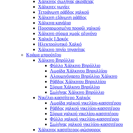
Χάλκινος σωλήνας ακριβείας
Χάλκινες γωνίες
Τετράγωνη ράβδος χαλκού
Χάλκινη εξάγωνη ράβδος
Χάλκινα κανάλια
Προσαρμοσμένα προφίλ χαλκού
Χάλκινο σύρμα χωρίς οξυγόνο
Χαλκός Ι Δοκός
Ηλεκτρολυτικό Χαλκό
Χάλκινο πηνίο τηγανίτας
Κράμα μπρούτζου
Χάλκινο Βηρύλλιο
Φύλλο Χάλκινο Βηρύλλιο
Λωρίδα Χάλκινου Βηρυλλίου
Αλουμινόχαρτο Βηρύλλιο Χάλκινο
Ράβδος Χάλκινου Βηρυλλίου
Σύρμα Χάλκινο Βηρύλλιο
Σωλήνας Χάλκινο Βηρύλλιο
Νικέλιο-κασσίτερο Χαλκός
Λωρίδα χαλκού νικελίου-κασσιτέρου
Ράβδος χαλκού νικελίου-κασσιτέρου
Σύρμα χαλκού νικελίου-κασσιτέρου
Φύλλο χαλκού νικελίου-κασσιτέρου
Σωλήνας χαλκού νικελίου-κασσιτέρου
Χάλκινος κασσίτερος-φώσφορος