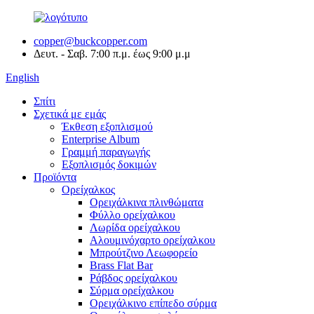
copper@buckcopper.com
Δευτ. - Σαβ. 7:00 π.μ. έως 9:00 μ.μ
English
Σπίτι
Σχετικά με εμάς
Έκθεση εξοπλισμού
Enterprise Album
Γραμμή παραγωγής
Εξοπλισμός δοκιμών
Προϊόντα
Ορείχαλκος
Ορειχάλκινα πλινθώματα
Φύλλο ορείχαλκου
Λωρίδα ορείχαλκου
Αλουμινόχαρτο ορείχαλκου
Μπρούτζινο Λεωφορείο
Brass Flat Bar
Ράβδος ορείχαλκου
Σύρμα ορείχαλκου
Ορειχάλκινο επίπεδο σύρμα