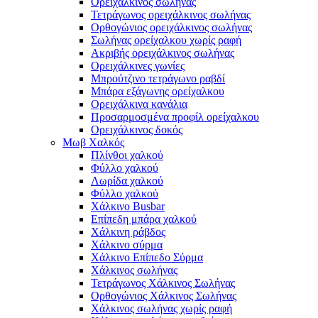
Ορειχάλκινος σωλήνας
Τετράγωνος ορειχάλκινος σωλήνας
Ορθογώνιος ορειχάλκινος σωλήνας
Σωλήνας ορείχαλκου χωρίς ραφή
Ακριβής ορειχάλκινος σωλήνας
Ορειχάλκινες γωνίες
Μπρούτζινο τετράγωνο ραβδί
Μπάρα εξάγωνης ορείχαλκου
Ορειχάλκινα κανάλια
Προσαρμοσμένα προφίλ ορείχαλκου
Ορειχάλκινος δοκός
Μωβ Χαλκός
Πλίνθοι χαλκού
Φύλλο χαλκού
Λωρίδα χαλκού
Φύλλο χαλκού
Χάλκινο Busbar
Επίπεδη μπάρα χαλκού
Χάλκινη ράβδος
Χάλκινο σύρμα
Χάλκινο Επίπεδο Σύρμα
Χάλκινος σωλήνας
Τετράγωνος Χάλκινος Σωλήνας
Ορθογώνιος Χάλκινος Σωλήνας
Χάλκινος σωλήνας χωρίς ραφή