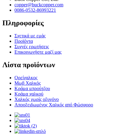
copper@buckcopper.com
0086-0532-86993221
Πληροφορίες
Σχετικά με εμάς
Προϊόντα
Συχνές ερωτήσεις
Επικοινωνήστε μαζί μας
Λίστα προϊόντων
Ορείχαλκος
Μωβ Χαλκός
Κράμα μπρούτζου
Κράμα χαλκού
Χαλκός χωρίς οξυγόνο
Αποοξειδωμένος Χαλκός από Φώσφορο