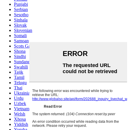
Punjabi
Serbian
Sesotho
Sinhala
Slovak
Slovenian
Somali
Samoan
Scots Gaelic
Shona
Sindhi
Sundanese
Swahili
Tajik
Tamil
Telugu
Thai
Ukrainian
Urdu
Uzbek
Vietnamese
Welsh
Xhosa
Yiddish
Yoruba