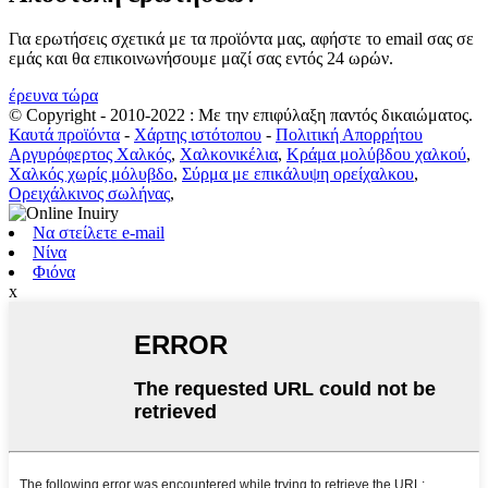
Για ερωτήσεις σχετικά με τα προϊόντα μας, αφήστε το email σας σε
εμάς και θα επικοινωνήσουμε μαζί σας εντός 24 ωρών.
έρευνα τώρα
© Copyright - 2010-2022 : Με την επιφύλαξη παντός δικαιώματος.
Καυτά προϊόντα
-
Χάρτης ιστότοπου
-
Πολιτική Απορρήτου
Αργυρόφερτος Χαλκός
,
Χαλκονικέλια
,
Κράμα μολύβδου χαλκού
,
Χαλκός χωρίς μόλυβδο
,
Σύρμα με επικάλυψη ορείχαλκου
,
Ορειχάλκινος σωλήνας
,
Να στείλετε e-mail
Νίνα
Φιόνα
x