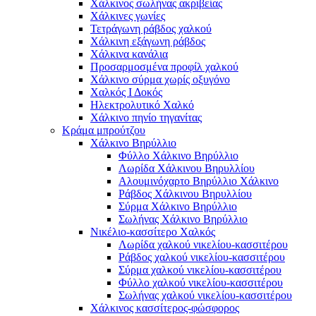
Χάλκινος σωλήνας ακριβείας
Χάλκινες γωνίες
Τετράγωνη ράβδος χαλκού
Χάλκινη εξάγωνη ράβδος
Χάλκινα κανάλια
Προσαρμοσμένα προφίλ χαλκού
Χάλκινο σύρμα χωρίς οξυγόνο
Χαλκός Ι Δοκός
Ηλεκτρολυτικό Χαλκό
Χάλκινο πηνίο τηγανίτας
Κράμα μπρούτζου
Χάλκινο Βηρύλλιο
Φύλλο Χάλκινο Βηρύλλιο
Λωρίδα Χάλκινου Βηρυλλίου
Αλουμινόχαρτο Βηρύλλιο Χάλκινο
Ράβδος Χάλκινου Βηρυλλίου
Σύρμα Χάλκινο Βηρύλλιο
Σωλήνας Χάλκινο Βηρύλλιο
Νικέλιο-κασσίτερο Χαλκός
Λωρίδα χαλκού νικελίου-κασσιτέρου
Ράβδος χαλκού νικελίου-κασσιτέρου
Σύρμα χαλκού νικελίου-κασσιτέρου
Φύλλο χαλκού νικελίου-κασσιτέρου
Σωλήνας χαλκού νικελίου-κασσιτέρου
Χάλκινος κασσίτερος-φώσφορος