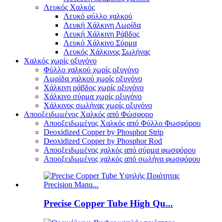
Λευκός Χαλκός
Λευκό φύλλο χαλκού
Λευκή Χάλκινη Λωρίδα
Λευκή Χάλκινη Ράβδος
Λευκό Χάλκινο Σύρμα
Λευκός Χάλκινος Σωλήνας
Χαλκός χωρίς οξυγόνο
Φύλλο χαλκού χωρίς οξυγόνο
Λωρίδα χαλκού χωρίς οξυγόνο
Χάλκινη ράβδος χωρίς οξυγόνο
Χάλκινο σύρμα χωρίς οξυγόνο
Χάλκινος σωλήνας χωρίς οξυγόνο
Αποοξειδωμένος Χαλκός από Φώσφορο
Αποοξειδωμένος Χαλκός από Φύλλο Φωσφόρου
Deoxidized Copper by Phosphor Strip
Deoxidized Copper by Phosphor Rod
Αποοξειδωμένος χαλκός από σύρμα φωσφόρου
Αποοξειδωμένος χαλκός από σωλήνα φωσφόρου
Precise Copper Tube High Qu...