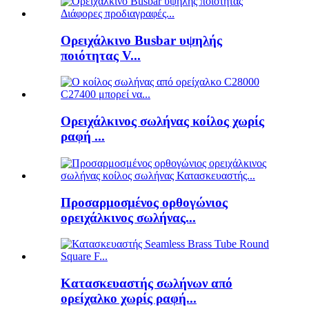
Ορειχάλκινο Busbar υψηλής
ποιότητας V...
Ορειχάλκινος σωλήνας κοίλος χωρίς
ραφή ...
Προσαρμοσμένος ορθογώνιος
ορειχάλκινος σωλήνας...
Κατασκευαστής σωλήνων από
ορείχαλκο χωρίς ραφή...