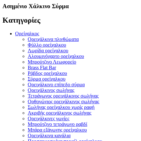
Ασημένιο Χάλκινο Σύρμα
Κατηγορίες
Ορείχαλκος
Ορειχάλκινα πλινθώματα
Φύλλο ορείχαλκου
Λωρίδα ορείχαλκου
Αλουμινόχαρτο ορείχαλκου
Μπρούτζινο Λεωφορείο
Brass Flat Bar
Ράβδος ορείχαλκου
Σύρμα ορείχαλκου
Ορειχάλκινο επίπεδο σύρμα
Ορειχάλκινος σωλήνας
Τετράγωνος ορειχάλκινος σωλήνας
Ορθογώνιος ορειχάλκινος σωλήνας
Σωλήνας ορείχαλκου χωρίς ραφή
Ακριβής ορειχάλκινος σωλήνας
Ορειχάλκινες γωνίες
Μπρούτζινο τετράγωνο ραβδί
Μπάρα εξάγωνης ορείχαλκου
Ορειχάλκινα κανάλια