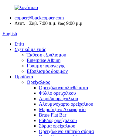
copper@buckcopper.com
Δευτ. - Σαβ. 7:00 π.μ. έως 9:00 μ.μ
English
Σπίτι
Σχετικά με εμάς
Έκθεση εξοπλισμού
Enterprise Album
Γραμμή παραγωγής
Εξοπλισμός δοκιμών
Προϊόντα
Ορείχαλκος
Ορειχάλκινα πλινθώματα
Φύλλο ορείχαλκου
Λωρίδα ορείχαλκου
Αλουμινόχαρτο ορείχαλκου
Μπρούτζινο Λεωφορείο
Brass Flat Bar
Ράβδος ορείχαλκου
Σύρμα ορείχαλκου
Ορειχάλκινο επίπεδο σύρμα