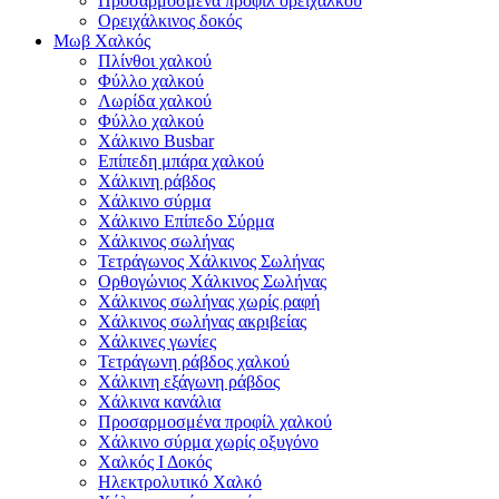
Προσαρμοσμένα προφίλ ορείχαλκου
Ορειχάλκινος δοκός
Μωβ Χαλκός
Πλίνθοι χαλκού
Φύλλο χαλκού
Λωρίδα χαλκού
Φύλλο χαλκού
Χάλκινο Busbar
Επίπεδη μπάρα χαλκού
Χάλκινη ράβδος
Χάλκινο σύρμα
Χάλκινο Επίπεδο Σύρμα
Χάλκινος σωλήνας
Τετράγωνος Χάλκινος Σωλήνας
Ορθογώνιος Χάλκινος Σωλήνας
Χάλκινος σωλήνας χωρίς ραφή
Χάλκινος σωλήνας ακριβείας
Χάλκινες γωνίες
Τετράγωνη ράβδος χαλκού
Χάλκινη εξάγωνη ράβδος
Χάλκινα κανάλια
Προσαρμοσμένα προφίλ χαλκού
Χάλκινο σύρμα χωρίς οξυγόνο
Χαλκός Ι Δοκός
Ηλεκτρολυτικό Χαλκό