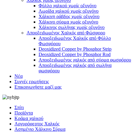
Χαλκός χωρίς οξυγόνο
Φύλλο χαλκού χωρίς οξυγόνο
Λωρίδα χαλκού χωρίς οξυγόνο
Χάλκινη ράβδος χωρίς οξυγόνο
Χάλκινο σύρμα χωρίς οξυγόνο
Χάλκινος σωλήνας χωρίς οξυγόνο
Αποοξειδωμένος Χαλκός από Φώσφορο
Αποοξειδωμένος Χαλκός από Φύλλο
Φωσφόρου
Deoxidized Copper by Phosphor Strip
Deoxidized Copper by Phosphor Rod
Αποοξειδωμένος χαλκός από σύρμα φωσφόρου
Αποοξειδωμένος χαλκός από σωλήνα
φωσφόρου
Νέα
Συχνές ερωτήσεις
Επικοινωνήστε μαζί μας
Σπίτι
Προϊόντα
Κράμα χαλκού
Αργυρόφερτος Χαλκός
Ασημένιο Χάλκινο Σύρμα