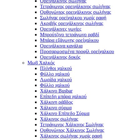
Ορειχάλκινος σωλήνας
Τετράγωνος ορειχάλκινος σωλήνας
Ορθογώνιος ορειχάλκινος σωλήνας
Σωλήνας ορείχαλκου χωρίς ραφή
Ακριβής ορειχάλκινος σωλήνας
Ορειχάλκινες γωνίες
Μπρούτζινο τετράγωνο ραβδί
Μπάρα εξάγωνης ορείχαλκου
Ορειχάλκινα κανάλια
Προσαρμοσμένα προφίλ ορείχαλκου
Ορειχάλκινος δοκός
Μωβ Χαλκός
Πλίνθοι χαλκού
Φύλλο χαλκού
Λωρίδα χαλκού
Φύλλο χαλκού
Χάλκινο Busbar
Επίπεδη μπάρα χαλκού
Χάλκινη ράβδος
Χάλκινο σύρμα
Χάλκινο Επίπεδο Σύρμα
Χάλκινος σωλήνας
Τετράγωνος Χάλκινος Σωλήνας
Ορθογώνιος Χάλκινος Σωλήνας
Χάλκινος σωλήνας χωρίς ραφή