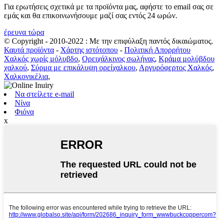
Για ερωτήσεις σχετικά με τα προϊόντα μας, αφήστε το email σας σε
εμάς και θα επικοινωνήσουμε μαζί σας εντός 24 ωρών.
έρευνα τώρα
© Copyright - 2010-2022 : Με την επιφύλαξη παντός δικαιώματος.
Καυτά προϊόντα
-
Χάρτης ιστότοπου
-
Πολιτική Απορρήτου
Χαλκός χωρίς μόλυβδο
,
Ορειχάλκινος σωλήνας
,
Κράμα μολύβδου
χαλκού
,
Σύρμα με επικάλυψη ορείχαλκου
,
Αργυρόφερτος Χαλκός
,
Χαλκονικέλια
,
Να στείλετε e-mail
Νίνα
Φιόνα
x