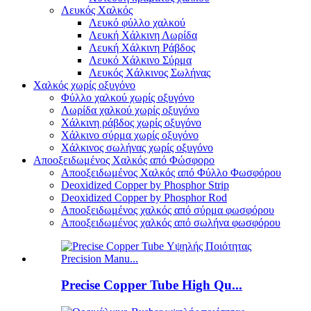
Λευκός Χαλκός
Λευκό φύλλο χαλκού
Λευκή Χάλκινη Λωρίδα
Λευκή Χάλκινη Ράβδος
Λευκό Χάλκινο Σύρμα
Λευκός Χάλκινος Σωλήνας
Χαλκός χωρίς οξυγόνο
Φύλλο χαλκού χωρίς οξυγόνο
Λωρίδα χαλκού χωρίς οξυγόνο
Χάλκινη ράβδος χωρίς οξυγόνο
Χάλκινο σύρμα χωρίς οξυγόνο
Χάλκινος σωλήνας χωρίς οξυγόνο
Αποοξειδωμένος Χαλκός από Φώσφορο
Αποοξειδωμένος Χαλκός από Φύλλο Φωσφόρου
Deoxidized Copper by Phosphor Strip
Deoxidized Copper by Phosphor Rod
Αποοξειδωμένος χαλκός από σύρμα φωσφόρου
Αποοξειδωμένος χαλκός από σωλήνα φωσφόρου
Precise Copper Tube High Qu...