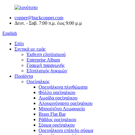
copper@buckcopper.com
Δευτ. - Σαβ. 7:00 π.μ. έως 9:00 μ.μ
English
Σπίτι
Σχετικά με εμάς
Έκθεση εξοπλισμού
Enterprise Album
Γραμμή παραγωγής
Εξοπλισμός δοκιμών
Προϊόντα
Ορείχαλκος
Ορειχάλκινα πλινθώματα
Φύλλο ορείχαλκου
Λωρίδα ορείχαλκου
Αλουμινόχαρτο ορείχαλκου
Μπρούτζινο Λεωφορείο
Brass Flat Bar
Ράβδος ορείχαλκου
Σύρμα ορείχαλκου
Ορειχάλκινο επίπεδο σύρμα