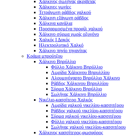
Χάλκινος σωλήνας ακριβείας
Χάλκινες γωνίες
Τετράγωνη ράβδος χαλκού
Χάλκινη εξάγωνη ράβδος
Χάλκινα κανάλια
Προσαρμοσμένα προφίλ χαλκού
Χάλκινο σύρμα χωρίς οξυγόνο
Χαλκός Ι Δοκός
Ηλεκτρολυτικό Χαλκό
Χάλκινο πηνίο τηγανίτας
Κράμα μπρούτζου
Χάλκινο Βηρύλλιο
Φύλλο Χάλκινο Βηρύλλιο
Λωρίδα Χάλκινου Βηρυλλίου
Αλουμινόχαρτο Βηρύλλιο Χάλκινο
Ράβδος Χάλκινου Βηρυλλίου
Σύρμα Χάλκινο Βηρύλλιο
Σωλήνας Χάλκινο Βηρύλλιο
Νικέλιο-κασσίτερο Χαλκός
Λωρίδα χαλκού νικελίου-κασσιτέρου
Ράβδος χαλκού νικελίου-κασσιτέρου
Σύρμα χαλκού νικελίου-κασσιτέρου
Φύλλο χαλκού νικελίου-κασσιτέρου
Σωλήνας χαλκού νικελίου-κασσιτέρου
Χάλκινος κασσίτερος-φωσφόρος