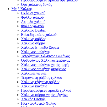
Προσαρμοσμένα προφίλ ορείχαλκου
Ορειχάλκινος δοκός
Μωβ Χαλκός
Πλίνθοι χαλκού
Φύλλο χαλκού
Λωρίδα χαλκού
Φύλλο χαλκού
Χάλκινο Busbar
Επίπεδη μπάρα χαλκού
Χάλκινη ράβδος
Χάλκινο σύρμα
Χάλκινο Επίπεδο Σύρμα
Χάλκινος σωλήνας
Τετράγωνος Χάλκινος Σωλήνας
Ορθογώνιος Χάλκινος Σωλήνας
Χάλκινος σωλήνας χωρίς ραφή
Χάλκινος σωλήνας ακριβείας
Χάλκινες γωνίες
Τετράγωνη ράβδος χαλκού
Χάλκινη εξάγωνη ράβδος
Χάλκινα κανάλια
Προσαρμοσμένα προφίλ χαλκού
Χάλκινο σύρμα χωρίς οξυγόνο
Χαλκός Ι Δοκός
Ηλεκτρολυτικό Χαλκό