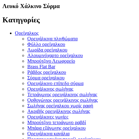
Λευκό Χάλκινο Σύρμα
Κατηγορίες
Ορείχαλκος
Ορειχάλκινα πλινθώματα
Φύλλο ορείχαλκου
Λωρίδα ορείχαλκου
Αλουμινόχαρτο ορείχαλκου
Μπρούτζινο Λεωφορείο
Brass Flat Bar
Ράβδος ορείχαλκου
Σύρμα ορείχαλκου
Ορειχάλκινο επίπεδο σύρμα
Ορειχάλκινος σωλήνας
Τετράγωνος ορειχάλκινος σωλήνας
Ορθογώνιος ορειχάλκινος σωλήνας
Σωλήνας ορείχαλκου χωρίς ραφή
Ακριβής ορειχάλκινος σωλήνας
Ορειχάλκινες γωνίες
Μπρούτζινο τετράγωνο ραβδί
Μπάρα εξάγωνης ορείχαλκου
Ορειχάλκινα κανάλια