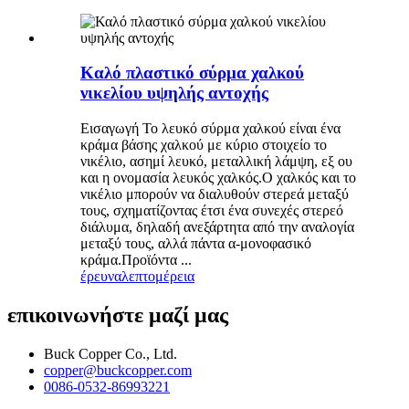
Καλό πλαστικό σύρμα χαλκού
νικελίου υψηλής αντοχής
Εισαγωγή Το λευκό σύρμα χαλκού είναι ένα
κράμα βάσης χαλκού με κύριο στοιχείο το
νικέλιο, ασημί λευκό, μεταλλική λάμψη, εξ ου
και η ονομασία λευκός χαλκός.Ο χαλκός και το
νικέλιο μπορούν να διαλυθούν στερεά μεταξύ
τους, σχηματίζοντας έτσι ένα συνεχές στερεό
διάλυμα, δηλαδή ανεξάρτητα από την αναλογία
μεταξύ τους, αλλά πάντα α-μονοφασικό
κράμα.Προϊόντα ...
έρευνα
λεπτομέρεια
επικοινωνήστε μαζί μας
Buck Copper Co., Ltd.
copper@buckcopper.com
0086-0532-86993221