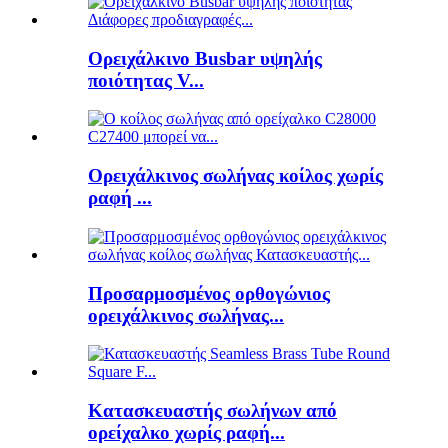
Ορειχάλκινο Busbar υψηλής
ποιότητας V...
Ορειχάλκινος σωλήνας κοίλος χωρίς
ραφή ...
Προσαρμοσμένος ορθογώνιος
ορειχάλκινος σωλήνας...
Κατασκευαστής σωλήνων από
ορείχαλκο χωρίς ραφή...