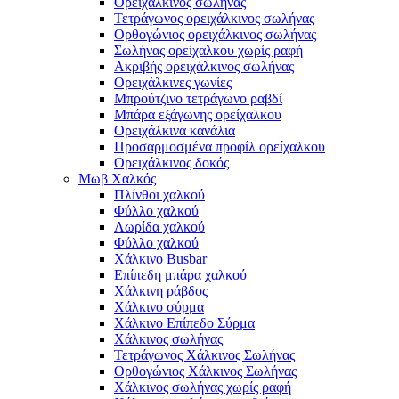
Ορειχάλκινος σωλήνας
Τετράγωνος ορειχάλκινος σωλήνας
Ορθογώνιος ορειχάλκινος σωλήνας
Σωλήνας ορείχαλκου χωρίς ραφή
Ακριβής ορειχάλκινος σωλήνας
Ορειχάλκινες γωνίες
Μπρούτζινο τετράγωνο ραβδί
Μπάρα εξάγωνης ορείχαλκου
Ορειχάλκινα κανάλια
Προσαρμοσμένα προφίλ ορείχαλκου
Ορειχάλκινος δοκός
Μωβ Χαλκός
Πλίνθοι χαλκού
Φύλλο χαλκού
Λωρίδα χαλκού
Φύλλο χαλκού
Χάλκινο Busbar
Επίπεδη μπάρα χαλκού
Χάλκινη ράβδος
Χάλκινο σύρμα
Χάλκινο Επίπεδο Σύρμα
Χάλκινος σωλήνας
Τετράγωνος Χάλκινος Σωλήνας
Ορθογώνιος Χάλκινος Σωλήνας
Χάλκινος σωλήνας χωρίς ραφή