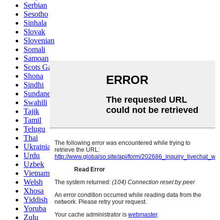
Serbian
Sesotho
Sinhala
Slovak
Slovenian
Somali
Samoan
Scots Gaelic
Shona
Sindhi
Sundanese
Swahili
Tajik
Tamil
Telugu
Thai
Ukrainian
Urdu
Uzbek
Vietnamese
Welsh
Xhosa
Yiddish
Yoruba
Zulu