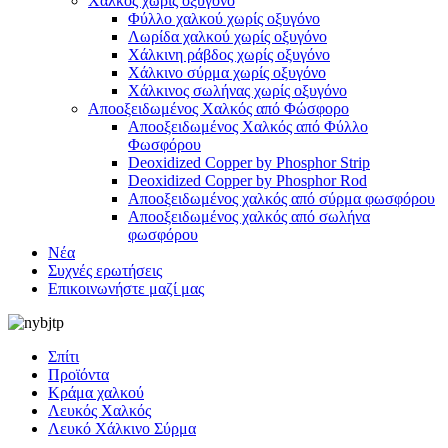
Χαλκός χωρίς οξυγόνο
Φύλλο χαλκού χωρίς οξυγόνο
Λωρίδα χαλκού χωρίς οξυγόνο
Χάλκινη ράβδος χωρίς οξυγόνο
Χάλκινο σύρμα χωρίς οξυγόνο
Χάλκινος σωλήνας χωρίς οξυγόνο
Αποοξειδωμένος Χαλκός από Φώσφορο
Αποοξειδωμένος Χαλκός από Φύλλο
Φωσφόρου
Deoxidized Copper by Phosphor Strip
Deoxidized Copper by Phosphor Rod
Αποοξειδωμένος χαλκός από σύρμα φωσφόρου
Αποοξειδωμένος χαλκός από σωλήνα
φωσφόρου
Νέα
Συχνές ερωτήσεις
Επικοινωνήστε μαζί μας
Σπίτι
Προϊόντα
Κράμα χαλκού
Λευκός Χαλκός
Λευκό Χάλκινο Σύρμα