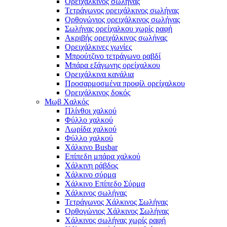
Ορειχάλκινος σωλήνας
Τετράγωνος ορειχάλκινος σωλήνας
Ορθογώνιος ορειχάλκινος σωλήνας
Σωλήνας ορείχαλκου χωρίς ραφή
Ακριβής ορειχάλκινος σωλήνας
Ορειχάλκινες γωνίες
Μπρούτζινο τετράγωνο ραβδί
Μπάρα εξάγωνης ορείχαλκου
Ορειχάλκινα κανάλια
Προσαρμοσμένα προφίλ ορείχαλκου
Ορειχάλκινος δοκός
Μωβ Χαλκός
Πλίνθοι χαλκού
Φύλλο χαλκού
Λωρίδα χαλκού
Φύλλο χαλκού
Χάλκινο Busbar
Επίπεδη μπάρα χαλκού
Χάλκινη ράβδος
Χάλκινο σύρμα
Χάλκινο Επίπεδο Σύρμα
Χάλκινος σωλήνας
Τετράγωνος Χάλκινος Σωλήνας
Ορθογώνιος Χάλκινος Σωλήνας
Χάλκινος σωλήνας χωρίς ραφή