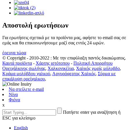
Αποστολή ερωτήσεων
Για ερωτήσεις σχετικά με τα προϊόντα μας, αφήστε το email σας σε
εμάς και θα επικοινωνήσουμε μαζί σας εντός 24 ωρών.
έρευνα τώρα
© Copyright - 2010-2022 : Με την επιφύλαξη παντός δικαιώματος.
Καυτά προϊόντα
-
Χάρτης ιστότοπου
-
Πολιτική Απορρήτου
Ορειχάλκινος σωλήνας
,
Χαλκονικέλια
,
Χαλκός χωρίς μόλυβδο
,
Κράμα μολύβδου χαλκού
,
Αργυρόφερτος Χαλκός
,
Σύρμα με
επικάλυψη ορείχαλκου
,
Να στείλετε e-mail
Νίνα
Φιόνα
x
Πατήστε enter για αναζήτηση ή
ESC για κλείσιμο
English