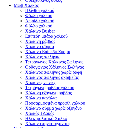
Ορειχάλκινος δοκός
Μωβ Χαλκός
Πλίνθοι χαλκού
Φύλλο χαλκού
Λωρίδα χαλκού
Φύλλο χαλκού
Χάλκινο Busbar
Επίπεδη μπάρα χαλκού
Χάλκινη ράβδος
Χάλκινο σύρμα
Χάλκινο Επίπεδο Σύρμα
Χάλκινος σωλήνας
Τετράγωνος Χάλκινος Σωλήνας
Ορθογώνιος Χάλκινος Σωλήνας
Χάλκινος σωλήνας χωρίς ραφή
Χάλκινος σωλήνας ακριβείας
Χάλκινες γωνίες
Τετράγωνη ράβδος χαλκού
Χάλκινη εξάγωνη ράβδος
Χάλκινα κανάλια
Προσαρμοσμένα προφίλ χαλκού
Χάλκινο σύρμα χωρίς οξυγόνο
Χαλκός Ι Δοκός
Ηλεκτρολυτικό Χαλκό
Χάλκινο πηνίο τηγανίτας