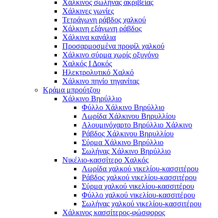
Χάλκινος σωλήνας ακριβείας
Χάλκινες γωνίες
Τετράγωνη ράβδος χαλκού
Χάλκινη εξάγωνη ράβδος
Χάλκινα κανάλια
Προσαρμοσμένα προφίλ χαλκού
Χάλκινο σύρμα χωρίς οξυγόνο
Χαλκός Ι Δοκός
Ηλεκτρολυτικό Χαλκό
Χάλκινο πηνίο τηγανίτας
Κράμα μπρούτζου
Χάλκινο Βηρύλλιο
Φύλλο Χάλκινο Βηρύλλιο
Λωρίδα Χάλκινου Βηρυλλίου
Αλουμινόχαρτο Βηρύλλιο Χάλκινο
Ράβδος Χάλκινου Βηρυλλίου
Σύρμα Χάλκινο Βηρύλλιο
Σωλήνας Χάλκινο Βηρύλλιο
Νικέλιο-κασσίτερο Χαλκός
Λωρίδα χαλκού νικελίου-κασσιτέρου
Ράβδος χαλκού νικελίου-κασσιτέρου
Σύρμα χαλκού νικελίου-κασσιτέρου
Φύλλο χαλκού νικελίου-κασσιτέρου
Σωλήνας χαλκού νικελίου-κασσιτέρου
Χάλκινος κασσίτερος-φώσφορος