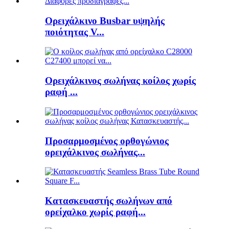
Ορειχάλκινο Busbar υψηλής
ποιότητας V...
Ορειχάλκινος σωλήνας κοίλος χωρίς
ραφή ...
Προσαρμοσμένος ορθογώνιος
ορειχάλκινος σωλήνας...
Κατασκευαστής σωλήνων από
ορείχαλκο χωρίς ραφή...