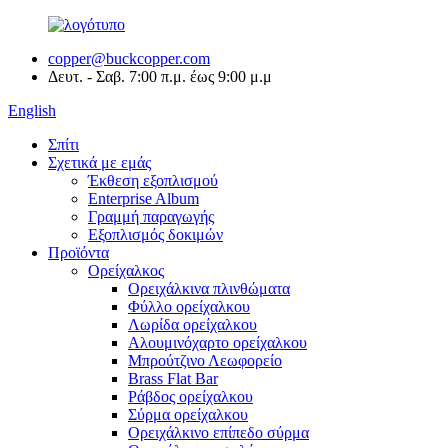
copper@buckcopper.com
Δευτ. - Σαβ. 7:00 π.μ. έως 9:00 μ.μ
English
Σπίτι
Σχετικά με εμάς
Έκθεση εξοπλισμού
Enterprise Album
Γραμμή παραγωγής
Εξοπλισμός δοκιμών
Προϊόντα
Ορείχαλκος
Ορειχάλκινα πλινθώματα
Φύλλο ορείχαλκου
Λωρίδα ορείχαλκου
Αλουμινόχαρτο ορείχαλκου
Μπρούτζινο Λεωφορείο
Brass Flat Bar
Ράβδος ορείχαλκου
Σύρμα ορείχαλκου
Ορειχάλκινο επίπεδο σύρμα