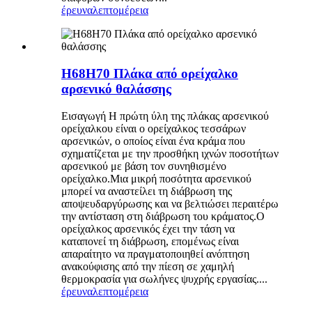
έρευνα
λεπτομέρεια
H68H70 Πλάκα από ορείχαλκο
αρσενικό θαλάσσης
Εισαγωγή Η πρώτη ύλη της πλάκας αρσενικού
ορείχαλκου είναι ο ορείχαλκος τεσσάρων
αρσενικών, ο οποίος είναι ένα κράμα που
σχηματίζεται με την προσθήκη ιχνών ποσοτήτων
αρσενικού με βάση τον συνηθισμένο
ορείχαλκο.Μια μικρή ποσότητα αρσενικού
μπορεί να αναστείλει τη διάβρωση της
αποψευδαργύρωσης και να βελτιώσει περαιτέρω
την αντίσταση στη διάβρωση του κράματος.Ο
ορείχαλκος αρσενικός έχει την τάση να
καταπονεί τη διάβρωση, επομένως είναι
απαραίτητο να πραγματοποιηθεί ανόπτηση
ανακούφισης από την πίεση σε χαμηλή
θερμοκρασία για σωλήνες ψυχρής εργασίας....
έρευνα
λεπτομέρεια