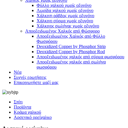
Χαλκός χωρίς οξυγόνο
Φύλλο χαλκού χωρίς οξυγόνο
Λωρίδα χαλκού χωρίς οξυγόνο
Χάλκινη ράβδος χωρίς οξυγόνο
Χάλκινο σύρμα χωρίς οξυγόνο
Χάλκινος σωλήνας χωρίς οξυγόνο
Αποοξειδωμένος Χαλκός από Φώσφορο
Αποοξειδωμένος Χαλκός από Φύλλο
Φωσφόρου
Deoxidized Copper by Phosphor Strip
Deoxidized Copper by Phosphor Rod
Αποοξειδωμένος χαλκός από σύρμα φωσφόρου
Αποοξειδωμένος χαλκός από σωλήνα
φωσφόρου
Νέα
Συχνές ερωτήσεις
Επικοινωνήστε μαζί μας
Σπίτι
Προϊόντα
Κράμα χαλκού
Αρσενικό ορείχαλκο