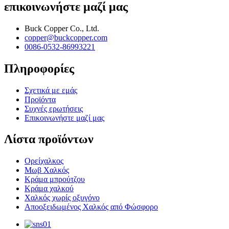
επικοινωνήστε μαζί μας
Buck Copper Co., Ltd.
copper@buckcopper.com
0086-0532-86993221
Πληροφορίες
Σχετικά με εμάς
Προϊόντα
Συχνές ερωτήσεις
Επικοινωνήστε μαζί μας
Λίστα προϊόντων
Ορείχαλκος
Μωβ Χαλκός
Κράμα μπρούτζου
Κράμα χαλκού
Χαλκός χωρίς οξυγόνο
Αποοξειδωμένος Χαλκός από Φώσφορο