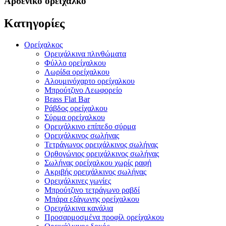
Αρσενικό ορείχαλκο
Κατηγορίες
Ορείχαλκος
Ορειχάλκινα πλινθώματα
Φύλλο ορείχαλκου
Λωρίδα ορείχαλκου
Αλουμινόχαρτο ορείχαλκου
Μπρούτζινο Λεωφορείο
Brass Flat Bar
Ράβδος ορείχαλκου
Σύρμα ορείχαλκου
Ορειχάλκινο επίπεδο σύρμα
Ορειχάλκινος σωλήνας
Τετράγωνος ορειχάλκινος σωλήνας
Ορθογώνιος ορειχάλκινος σωλήνας
Σωλήνας ορείχαλκου χωρίς ραφή
Ακριβής ορειχάλκινος σωλήνας
Ορειχάλκινες γωνίες
Μπρούτζινο τετράγωνο ραβδί
Μπάρα εξάγωνης ορείχαλκου
Ορειχάλκινα κανάλια
Προσαρμοσμένα προφίλ ορείχαλκου