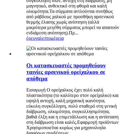
συγκόλληση ινών, αντοχή στη διάβρωση, μη
μαγνητικό, ανθεκτικό στη φθορά και καλή
ολκιμότητα.Τα σύρματα αντλούνται συνήθως
από ράβδους χαλκού με προσθήκη αρσενικού
θερμής έλασης χωρίς ανόπτηση (αλλά
μικρότερα μεγέθη σύρματος μπορεί να απαιτούν
ενδιάμεση ανόπτηση).Πρ...
έρευνα
λεπτομέρεια
Οι κατασκευαστές προμηθεύουν
ταινίες αρσενικού ορείχαλκου σε
απόθεμα
Εισαγωγή Ο ορείχαλκος έχει πολύ καλή
πλαστικότητα (το καλύτερο στον ορείχαλκο) και
υψηλή αντοχή, καλή μηχανική ικανότητα,
εύκολη συγκόλληση, πολύ σταθερό στη γενική
διάβρωση, ολκιμότητα, συγκολλησιμότητα,
βαθιά έλξη και η επιμετάλλωση και η αντίσταση
στη διάβρωση είναι καλές.Εφαρμογή προϊόντων
Χρησιμοποιείται κυρίως για μηχανολογία
διαφόρων συνδέσεων...