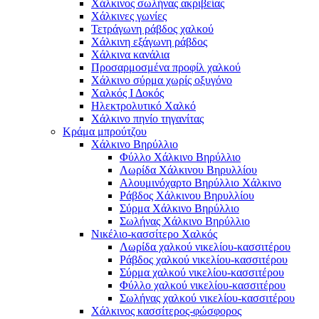
Χάλκινος σωλήνας ακριβείας
Χάλκινες γωνίες
Τετράγωνη ράβδος χαλκού
Χάλκινη εξάγωνη ράβδος
Χάλκινα κανάλια
Προσαρμοσμένα προφίλ χαλκού
Χάλκινο σύρμα χωρίς οξυγόνο
Χαλκός Ι Δοκός
Ηλεκτρολυτικό Χαλκό
Χάλκινο πηνίο τηγανίτας
Κράμα μπρούτζου
Χάλκινο Βηρύλλιο
Φύλλο Χάλκινο Βηρύλλιο
Λωρίδα Χάλκινου Βηρυλλίου
Αλουμινόχαρτο Βηρύλλιο Χάλκινο
Ράβδος Χάλκινου Βηρυλλίου
Σύρμα Χάλκινο Βηρύλλιο
Σωλήνας Χάλκινο Βηρύλλιο
Νικέλιο-κασσίτερο Χαλκός
Λωρίδα χαλκού νικελίου-κασσιτέρου
Ράβδος χαλκού νικελίου-κασσιτέρου
Σύρμα χαλκού νικελίου-κασσιτέρου
Φύλλο χαλκού νικελίου-κασσιτέρου
Σωλήνας χαλκού νικελίου-κασσιτέρου
Χάλκινος κασσίτερος-φώσφορος