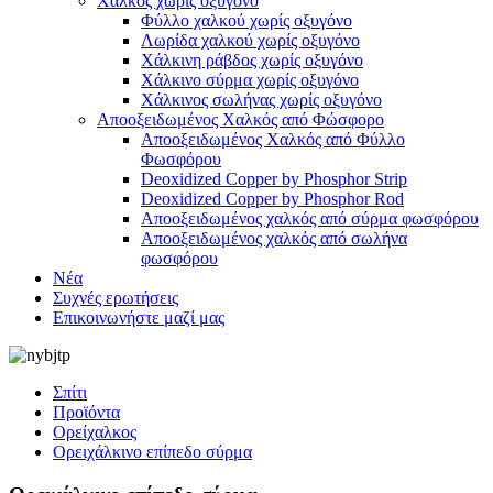
Χαλκός χωρίς οξυγόνο
Φύλλο χαλκού χωρίς οξυγόνο
Λωρίδα χαλκού χωρίς οξυγόνο
Χάλκινη ράβδος χωρίς οξυγόνο
Χάλκινο σύρμα χωρίς οξυγόνο
Χάλκινος σωλήνας χωρίς οξυγόνο
Αποοξειδωμένος Χαλκός από Φώσφορο
Αποοξειδωμένος Χαλκός από Φύλλο
Φωσφόρου
Deoxidized Copper by Phosphor Strip
Deoxidized Copper by Phosphor Rod
Αποοξειδωμένος χαλκός από σύρμα φωσφόρου
Αποοξειδωμένος χαλκός από σωλήνα
φωσφόρου
Νέα
Συχνές ερωτήσεις
Επικοινωνήστε μαζί μας
Σπίτι
Προϊόντα
Ορείχαλκος
Ορειχάλκινο επίπεδο σύρμα