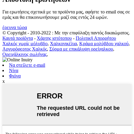
Για ερωτήσεις σχετικά με τα προϊόντα μας, αφήστε το email σας σε
εμάς και θα επικοινωνήσουμε μαζί σας εντός 24 ωρών.
έρευνα τώρα
© Copyright - 2010-2022 : Με την επιφύλαξη παντός δικαιώματος.
Καυτά προϊόντα
-
Χάρτης ιστότοπου
-
Πολιτική Απορρήτου
Χαλκός χωρίς μόλυβδο
,
Χαλκονικέλια
,
Κράμα μολύβδου χαλκού
,
Αργυρόφερτος Χαλκός
,
Σύρμα με επικάλυψη ορείχαλκου
,
Ορειχάλκινος σωλήνας
,
Να στείλετε e-mail
Νίνα
Φιόνα
x