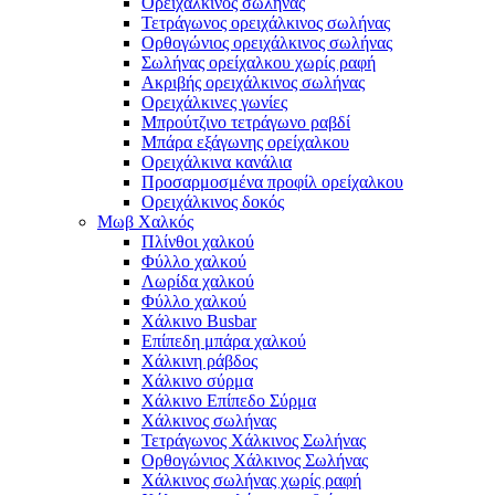
Ορειχάλκινος σωλήνας
Τετράγωνος ορειχάλκινος σωλήνας
Ορθογώνιος ορειχάλκινος σωλήνας
Σωλήνας ορείχαλκου χωρίς ραφή
Ακριβής ορειχάλκινος σωλήνας
Ορειχάλκινες γωνίες
Μπρούτζινο τετράγωνο ραβδί
Μπάρα εξάγωνης ορείχαλκου
Ορειχάλκινα κανάλια
Προσαρμοσμένα προφίλ ορείχαλκου
Ορειχάλκινος δοκός
Μωβ Χαλκός
Πλίνθοι χαλκού
Φύλλο χαλκού
Λωρίδα χαλκού
Φύλλο χαλκού
Χάλκινο Busbar
Επίπεδη μπάρα χαλκού
Χάλκινη ράβδος
Χάλκινο σύρμα
Χάλκινο Επίπεδο Σύρμα
Χάλκινος σωλήνας
Τετράγωνος Χάλκινος Σωλήνας
Ορθογώνιος Χάλκινος Σωλήνας
Χάλκινος σωλήνας χωρίς ραφή