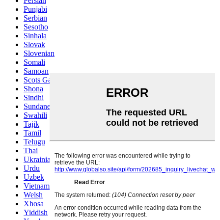
Persian
Punjabi
Serbian
Sesotho
Sinhala
Slovak
Slovenian
Somali
Samoan
Scots Gaelic
Shona
Sindhi
Sundanese
Swahili
Tajik
Tamil
Telugu
Thai
Ukrainian
Urdu
Uzbek
Vietnamese
Welsh
Xhosa
Yiddish