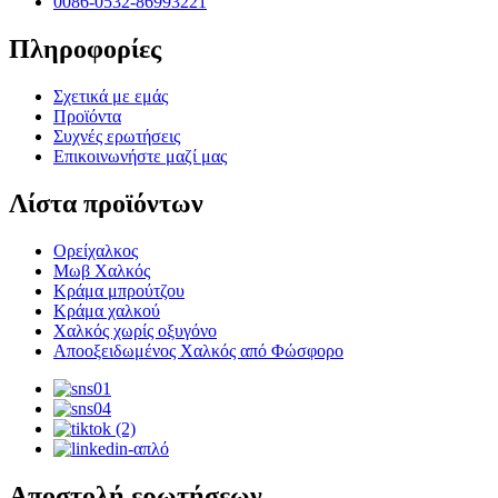
0086-0532-86993221
Πληροφορίες
Σχετικά με εμάς
Προϊόντα
Συχνές ερωτήσεις
Επικοινωνήστε μαζί μας
Λίστα προϊόντων
Ορείχαλκος
Μωβ Χαλκός
Κράμα μπρούτζου
Κράμα χαλκού
Χαλκός χωρίς οξυγόνο
Αποοξειδωμένος Χαλκός από Φώσφορο
Αποστολή ερωτήσεων