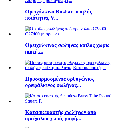
Ορειχάλκινο Busbar υψηλής
ποιότητας V...
Ορειχάλκινος σωλήνας κοίλος χωρίς
ραφή ...
Προσαρμοσμένος ορθογώνιος
ορειχάλκινος σωλήνας...
Κατασκευαστής σωλήνων από
ορείχαλκο χωρίς ραφή...