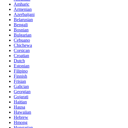
Amharic
Armenian
Azerbaijani
Belarusian
Bengali
Bosnian
Bulgarian
Cebuano
Chichewa
Corsican
Croatian
Dutch
Estonian
Filipino
Finnish
Frisian
Galician
Georgian
Gujarati
Haitian
Hausa
Hawaiian
Hebrew
Hmong
Hungarian