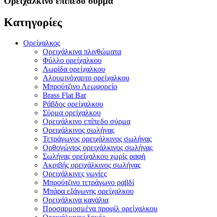
Ορειχάλκινο επίπεδο σύρμα
Κατηγορίες
Ορείχαλκος
Ορειχάλκινα πλινθώματα
Φύλλο ορείχαλκου
Λωρίδα ορείχαλκου
Αλουμινόχαρτο ορείχαλκου
Μπρούτζινο Λεωφορείο
Brass Flat Bar
Ράβδος ορείχαλκου
Σύρμα ορείχαλκου
Ορειχάλκινο επίπεδο σύρμα
Ορειχάλκινος σωλήνας
Τετράγωνος ορειχάλκινος σωλήνας
Ορθογώνιος ορειχάλκινος σωλήνας
Σωλήνας ορείχαλκου χωρίς ραφή
Ακριβής ορειχάλκινος σωλήνας
Ορειχάλκινες γωνίες
Μπρούτζινο τετράγωνο ραβδί
Μπάρα εξάγωνης ορείχαλκου
Ορειχάλκινα κανάλια
Προσαρμοσμένα προφίλ ορείχαλκου