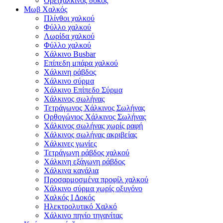
Ορειχάλκινος δοκός
Μωβ Χαλκός
Πλίνθοι χαλκού
Φύλλο χαλκού
Λωρίδα χαλκού
Φύλλο χαλκού
Χάλκινο Busbar
Επίπεδη μπάρα χαλκού
Χάλκινη ράβδος
Χάλκινο σύρμα
Χάλκινο Επίπεδο Σύρμα
Χάλκινος σωλήνας
Τετράγωνος Χάλκινος Σωλήνας
Ορθογώνιος Χάλκινος Σωλήνας
Χάλκινος σωλήνας χωρίς ραφή
Χάλκινος σωλήνας ακριβείας
Χάλκινες γωνίες
Τετράγωνη ράβδος χαλκού
Χάλκινη εξάγωνη ράβδος
Χάλκινα κανάλια
Προσαρμοσμένα προφίλ χαλκού
Χάλκινο σύρμα χωρίς οξυγόνο
Χαλκός Ι Δοκός
Ηλεκτρολυτικό Χαλκό
Χάλκινο πηνίο τηγανίτας