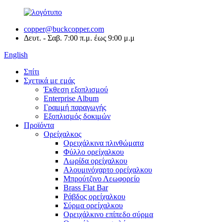
copper@buckcopper.com
Δευτ. - Σαβ. 7:00 π.μ. έως 9:00 μ.μ
English
Σπίτι
Σχετικά με εμάς
Έκθεση εξοπλισμού
Enterprise Album
Γραμμή παραγωγής
Εξοπλισμός δοκιμών
Προϊόντα
Ορείχαλκος
Ορειχάλκινα πλινθώματα
Φύλλο ορείχαλκου
Λωρίδα ορείχαλκου
Αλουμινόχαρτο ορείχαλκου
Μπρούτζινο Λεωφορείο
Brass Flat Bar
Ράβδος ορείχαλκου
Σύρμα ορείχαλκου
Ορειχάλκινο επίπεδο σύρμα