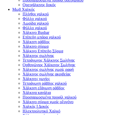
Προσαρμοσμένα προφίλ ορείχαλκου
Ορειχάλκινος δοκός
Μωβ Χαλκός
Πλίνθοι χαλκού
Φύλλο χαλκού
Λωρίδα χαλκού
Φύλλο χαλκού
Χάλκινο Busbar
Επίπεδη μπάρα χαλκού
Χάλκινη ράβδος
Χάλκινο σύρμα
Χάλκινο Επίπεδο Σύρμα
Χάλκινος σωλήνας
Τετράγωνος Χάλκινος Σωλήνας
Ορθογώνιος Χάλκινος Σωλήνας
Χάλκινος σωλήνας χωρίς ραφή
Χάλκινος σωλήνας ακριβείας
Χάλκινες γωνίες
Τετράγωνη ράβδος χαλκού
Χάλκινη εξάγωνη ράβδος
Χάλκινα κανάλια
Προσαρμοσμένα προφίλ χαλκού
Χάλκινο σύρμα χωρίς οξυγόνο
Χαλκός Ι Δοκός
Ηλεκτρολυτικό Χαλκό