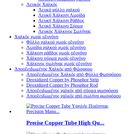
Λευκός Χαλκός
Λευκό φύλλο χαλκού
Λευκή Χάλκινη Λωρίδα
Λευκή Χάλκινη Ράβδος
Λευκό Χάλκινο Σύρμα
Λευκός Χάλκινος Σωλήνας
Χαλκός χωρίς οξυγόνο
Φύλλο χαλκού χωρίς οξυγόνο
Λωρίδα χαλκού χωρίς οξυγόνο
Χάλκινη ράβδος χωρίς οξυγόνο
Χάλκινο σύρμα χωρίς οξυγόνο
Χάλκινος σωλήνας χωρίς οξυγόνο
Αποοξειδωμένος Χαλκός από Φώσφορο
Αποοξειδωμένος Χαλκός από Φύλλο Φωσφόρου
Deoxidized Copper by Phosphor Strip
Deoxidized Copper by Phosphor Rod
Αποοξειδωμένος χαλκός από σύρμα φωσφόρου
Αποοξειδωμένος χαλκός από σωλήνα φωσφόρου
Precise Copper Tube High Qu...