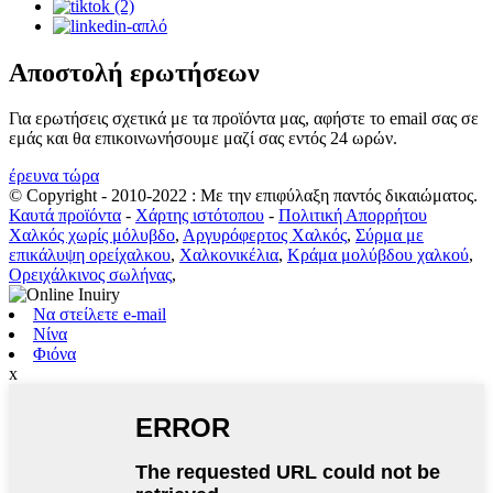
Αποστολή ερωτήσεων
Για ερωτήσεις σχετικά με τα προϊόντα μας, αφήστε το email σας σε
εμάς και θα επικοινωνήσουμε μαζί σας εντός 24 ωρών.
έρευνα τώρα
© Copyright - 2010-2022 : Με την επιφύλαξη παντός δικαιώματος.
Καυτά προϊόντα
-
Χάρτης ιστότοπου
-
Πολιτική Απορρήτου
Χαλκός χωρίς μόλυβδο
,
Αργυρόφερτος Χαλκός
,
Σύρμα με
επικάλυψη ορείχαλκου
,
Χαλκονικέλια
,
Κράμα μολύβδου χαλκού
,
Ορειχάλκινος σωλήνας
,
Να στείλετε e-mail
Νίνα
Φιόνα
x