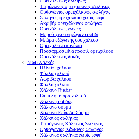
Ορειχάλκινος σωλήνας
Τετράγωνος ορειχάλκινος σωλήνας
Ορθογώνιος ορειχάλκινος σωλήνας
Σωλήνας ορείχαλκου χωρίς ραφή
Ακριβής ορειχάλκινος σωλήνας
Ορειχάλκινες γωνίες
Μπρούτζινο τετράγωνο ραβδί
Μπάρα εξάγωνης ορείχαλκου
Ορειχάλκινα κανάλια
Προσαρμοσμένα προφίλ ορείχαλκου
Ορειχάλκινος δοκός
Μωβ Χαλκός
Πλίνθοι χαλκού
Φύλλο χαλκού
Λωρίδα χαλκού
Φύλλο χαλκού
Χάλκινο Busbar
Επίπεδη μπάρα χαλκού
Χάλκινη ράβδος
Χάλκινο σύρμα
Χάλκινο Επίπεδο Σύρμα
Χάλκινος σωλήνας
Τετράγωνος Χάλκινος Σωλήνας
Ορθογώνιος Χάλκινος Σωλήνας
Χάλκινος σωλήνας χωρίς ραφή