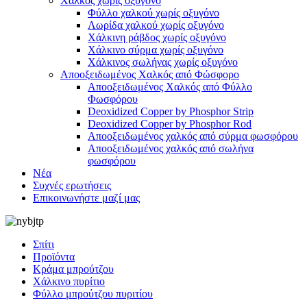
Χαλκός χωρίς οξυγόνο
Φύλλο χαλκού χωρίς οξυγόνο
Λωρίδα χαλκού χωρίς οξυγόνο
Χάλκινη ράβδος χωρίς οξυγόνο
Χάλκινο σύρμα χωρίς οξυγόνο
Χάλκινος σωλήνας χωρίς οξυγόνο
Αποοξειδωμένος Χαλκός από Φώσφορο
Αποοξειδωμένος Χαλκός από Φύλλο
Φωσφόρου
Deoxidized Copper by Phosphor Strip
Deoxidized Copper by Phosphor Rod
Αποοξειδωμένος χαλκός από σύρμα φωσφόρου
Αποοξειδωμένος χαλκός από σωλήνα
φωσφόρου
Νέα
Συχνές ερωτήσεις
Επικοινωνήστε μαζί μας
Σπίτι
Προϊόντα
Κράμα μπρούτζου
Χάλκινο πυρίτιο
Φύλλο μπρούτζου πυριτίου