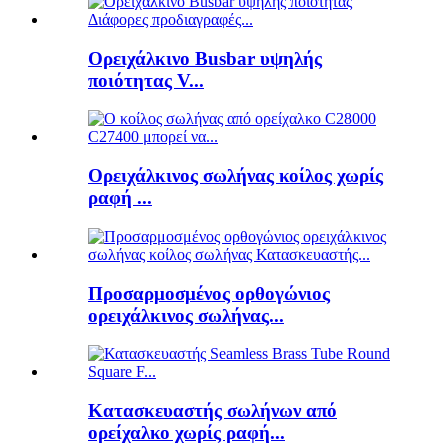
Ορειχάλκινο Busbar υψηλής
ποιότητας V...
Ορειχάλκινος σωλήνας κοίλος χωρίς
ραφή ...
Προσαρμοσμένος ορθογώνιος
ορειχάλκινος σωλήνας...
Κατασκευαστής σωλήνων από
ορείχαλκο χωρίς ραφή...