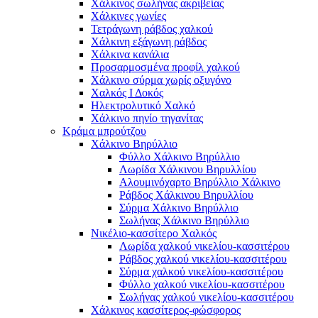
Χάλκινος σωλήνας ακριβείας
Χάλκινες γωνίες
Τετράγωνη ράβδος χαλκού
Χάλκινη εξάγωνη ράβδος
Χάλκινα κανάλια
Προσαρμοσμένα προφίλ χαλκού
Χάλκινο σύρμα χωρίς οξυγόνο
Χαλκός Ι Δοκός
Ηλεκτρολυτικό Χαλκό
Χάλκινο πηνίο τηγανίτας
Κράμα μπρούτζου
Χάλκινο Βηρύλλιο
Φύλλο Χάλκινο Βηρύλλιο
Λωρίδα Χάλκινου Βηρυλλίου
Αλουμινόχαρτο Βηρύλλιο Χάλκινο
Ράβδος Χάλκινου Βηρυλλίου
Σύρμα Χάλκινο Βηρύλλιο
Σωλήνας Χάλκινο Βηρύλλιο
Νικέλιο-κασσίτερο Χαλκός
Λωρίδα χαλκού νικελίου-κασσιτέρου
Ράβδος χαλκού νικελίου-κασσιτέρου
Σύρμα χαλκού νικελίου-κασσιτέρου
Φύλλο χαλκού νικελίου-κασσιτέρου
Σωλήνας χαλκού νικελίου-κασσιτέρου
Χάλκινος κασσίτερος-φώσφορος