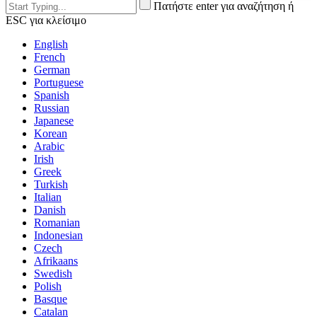
Πατήστε enter για αναζήτηση ή
ESC για κλείσιμο
English
French
German
Portuguese
Spanish
Russian
Japanese
Korean
Arabic
Irish
Greek
Turkish
Italian
Danish
Romanian
Indonesian
Czech
Afrikaans
Swedish
Polish
Basque
Catalan