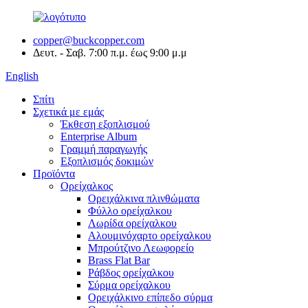
copper@buckcopper.com
Δευτ. - Σαβ. 7:00 π.μ. έως 9:00 μ.μ
English
Σπίτι
Σχετικά με εμάς
Έκθεση εξοπλισμού
Enterprise Album
Γραμμή παραγωγής
Εξοπλισμός δοκιμών
Προϊόντα
Ορείχαλκος
Ορειχάλκινα πλινθώματα
Φύλλο ορείχαλκου
Λωρίδα ορείχαλκου
Αλουμινόχαρτο ορείχαλκου
Μπρούτζινο Λεωφορείο
Brass Flat Bar
Ράβδος ορείχαλκου
Σύρμα ορείχαλκου
Ορειχάλκινο επίπεδο σύρμα