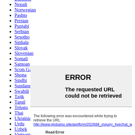
Nepali
Norwegian
Pashto
Persian
Punjabi
Serbian
Sesotho
Sinhala
Slovak
Slovenian
Somali
Samoan
Scots Gaelic
Shona
Sindhi
Sundanese
Swahili
Tajik
Tamil
Telugu
Thai
Ukrainian
Urdu
Uzbek
Vietnamese