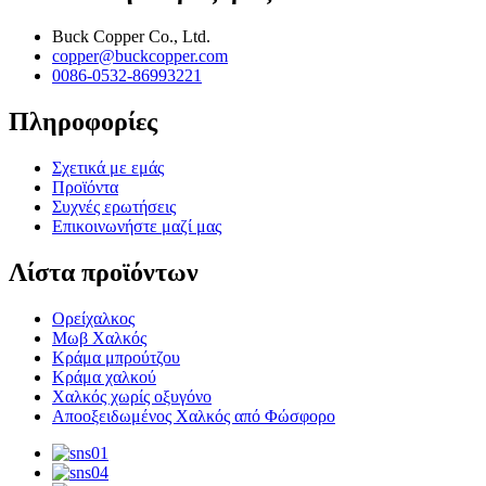
Buck Copper Co., Ltd.
copper@buckcopper.com
0086-0532-86993221
Πληροφορίες
Σχετικά με εμάς
Προϊόντα
Συχνές ερωτήσεις
Επικοινωνήστε μαζί μας
Λίστα προϊόντων
Ορείχαλκος
Μωβ Χαλκός
Κράμα μπρούτζου
Κράμα χαλκού
Χαλκός χωρίς οξυγόνο
Αποοξειδωμένος Χαλκός από Φώσφορο