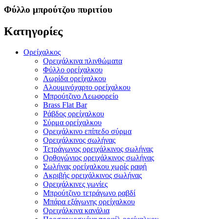
Φύλλο μπρούτζου πυριτίου
Κατηγορίες
Ορείχαλκος
Ορειχάλκινα πλινθώματα
Φύλλο ορείχαλκου
Λωρίδα ορείχαλκου
Αλουμινόχαρτο ορείχαλκου
Μπρούτζινο Λεωφορείο
Brass Flat Bar
Ράβδος ορείχαλκου
Σύρμα ορείχαλκου
Ορειχάλκινο επίπεδο σύρμα
Ορειχάλκινος σωλήνας
Τετράγωνος ορειχάλκινος σωλήνας
Ορθογώνιος ορειχάλκινος σωλήνας
Σωλήνας ορείχαλκου χωρίς ραφή
Ακριβής ορειχάλκινος σωλήνας
Ορειχάλκινες γωνίες
Μπρούτζινο τετράγωνο ραβδί
Μπάρα εξάγωνης ορείχαλκου
Ορειχάλκινα κανάλια