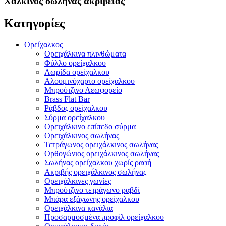
Χάλκινος σωλήνας ακριβείας
Κατηγορίες
Ορείχαλκος
Ορειχάλκινα πλινθώματα
Φύλλο ορείχαλκου
Λωρίδα ορείχαλκου
Αλουμινόχαρτο ορείχαλκου
Μπρούτζινο Λεωφορείο
Brass Flat Bar
Ράβδος ορείχαλκου
Σύρμα ορείχαλκου
Ορειχάλκινο επίπεδο σύρμα
Ορειχάλκινος σωλήνας
Τετράγωνος ορειχάλκινος σωλήνας
Ορθογώνιος ορειχάλκινος σωλήνας
Σωλήνας ορείχαλκου χωρίς ραφή
Ακριβής ορειχάλκινος σωλήνας
Ορειχάλκινες γωνίες
Μπρούτζινο τετράγωνο ραβδί
Μπάρα εξάγωνης ορείχαλκου
Ορειχάλκινα κανάλια
Προσαρμοσμένα προφίλ ορείχαλκου