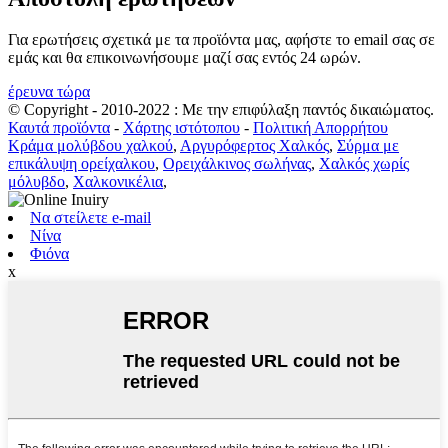
Για ερωτήσεις σχετικά με τα προϊόντα μας, αφήστε το email σας σε
εμάς και θα επικοινωνήσουμε μαζί σας εντός 24 ωρών.
έρευνα τώρα
© Copyright - 2010-2022 : Με την επιφύλαξη παντός δικαιώματος.
Καυτά προϊόντα
-
Χάρτης ιστότοπου
-
Πολιτική Απορρήτου
Κράμα μολύβδου χαλκού
,
Αργυρόφερτος Χαλκός
,
Σύρμα με
επικάλυψη ορείχαλκου
,
Ορειχάλκινος σωλήνας
,
Χαλκός χωρίς
μόλυβδο
,
Χαλκονικέλια
,
Να στείλετε e-mail
Νίνα
Φιόνα
x