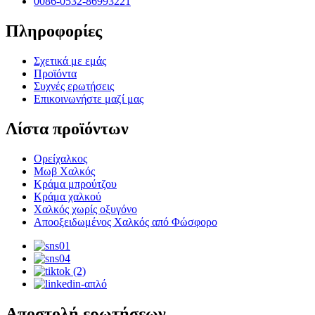
0086-0532-86993221
Πληροφορίες
Σχετικά με εμάς
Προϊόντα
Συχνές ερωτήσεις
Επικοινωνήστε μαζί μας
Λίστα προϊόντων
Ορείχαλκος
Μωβ Χαλκός
Κράμα μπρούτζου
Κράμα χαλκού
Χαλκός χωρίς οξυγόνο
Αποοξειδωμένος Χαλκός από Φώσφορο
Αποστολή ερωτήσεων