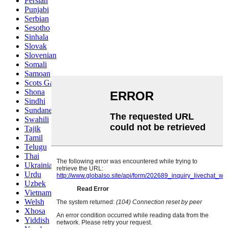
Persian
Punjabi
Serbian
Sesotho
Sinhala
Slovak
Slovenian
Somali
Samoan
Scots Gaelic
Shona
Sindhi
Sundanese
Swahili
Tajik
Tamil
Telugu
Thai
Ukrainian
Urdu
Uzbek
Vietnamese
Welsh
Xhosa
Yiddish