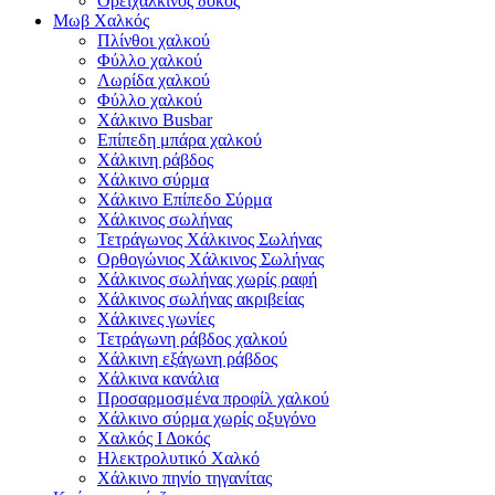
Ορειχάλκινος δοκός
Μωβ Χαλκός
Πλίνθοι χαλκού
Φύλλο χαλκού
Λωρίδα χαλκού
Φύλλο χαλκού
Χάλκινο Busbar
Επίπεδη μπάρα χαλκού
Χάλκινη ράβδος
Χάλκινο σύρμα
Χάλκινο Επίπεδο Σύρμα
Χάλκινος σωλήνας
Τετράγωνος Χάλκινος Σωλήνας
Ορθογώνιος Χάλκινος Σωλήνας
Χάλκινος σωλήνας χωρίς ραφή
Χάλκινος σωλήνας ακριβείας
Χάλκινες γωνίες
Τετράγωνη ράβδος χαλκού
Χάλκινη εξάγωνη ράβδος
Χάλκινα κανάλια
Προσαρμοσμένα προφίλ χαλκού
Χάλκινο σύρμα χωρίς οξυγόνο
Χαλκός Ι Δοκός
Ηλεκτρολυτικό Χαλκό
Χάλκινο πηνίο τηγανίτας