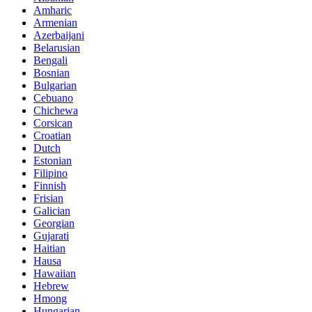
Amharic
Armenian
Azerbaijani
Belarusian
Bengali
Bosnian
Bulgarian
Cebuano
Chichewa
Corsican
Croatian
Dutch
Estonian
Filipino
Finnish
Frisian
Galician
Georgian
Gujarati
Haitian
Hausa
Hawaiian
Hebrew
Hmong
Hungarian