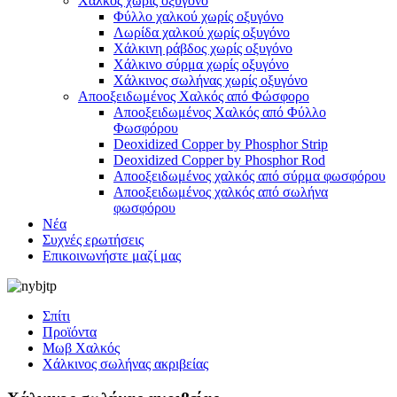
Χαλκός χωρίς οξυγόνο
Φύλλο χαλκού χωρίς οξυγόνο
Λωρίδα χαλκού χωρίς οξυγόνο
Χάλκινη ράβδος χωρίς οξυγόνο
Χάλκινο σύρμα χωρίς οξυγόνο
Χάλκινος σωλήνας χωρίς οξυγόνο
Αποοξειδωμένος Χαλκός από Φώσφορο
Αποοξειδωμένος Χαλκός από Φύλλο
Φωσφόρου
Deoxidized Copper by Phosphor Strip
Deoxidized Copper by Phosphor Rod
Αποοξειδωμένος χαλκός από σύρμα φωσφόρου
Αποοξειδωμένος χαλκός από σωλήνα
φωσφόρου
Νέα
Συχνές ερωτήσεις
Επικοινωνήστε μαζί μας
Σπίτι
Προϊόντα
Μωβ Χαλκός
Χάλκινος σωλήνας ακριβείας