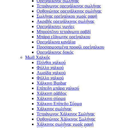
Ορειχάλκινος σωλήνας
Τετράγωνος ορειχάλκινος σωλήνας
Ορθογώνιος ορειχάλκινος σωλήνας
Σωλήνας ορείχαλκου χωρίς ραφή
Ακριβής ορειχάλκινος σωλήνας
Ορειχάλκινες γωνίες
Μπρούτζινο τετράγωνο ραβδί
Μπάρα εξάγωνης ορείχαλκου
Ορειχάλκινα κανάλια
Προσαρμοσμένα προφίλ ορείχαλκου
Ορειχάλκινος δοκός
Μωβ Χαλκός
Πλίνθοι χαλκού
Φύλλο χαλκού
Λωρίδα χαλκού
Φύλλο χαλκού
Χάλκινο Busbar
Επίπεδη μπάρα χαλκού
Χάλκινη ράβδος
Χάλκινο σύρμα
Χάλκινο Επίπεδο Σύρμα
Χάλκινος σωλήνας
Τετράγωνος Χάλκινος Σωλήνας
Ορθογώνιος Χάλκινος Σωλήνας
Χάλκινος σωλήνας χωρίς ραφή