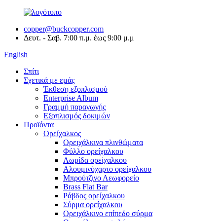
copper@buckcopper.com
Δευτ. - Σαβ. 7:00 π.μ. έως 9:00 μ.μ
English
Σπίτι
Σχετικά με εμάς
Έκθεση εξοπλισμού
Enterprise Album
Γραμμή παραγωγής
Εξοπλισμός δοκιμών
Προϊόντα
Ορείχαλκος
Ορειχάλκινα πλινθώματα
Φύλλο ορείχαλκου
Λωρίδα ορείχαλκου
Αλουμινόχαρτο ορείχαλκου
Μπρούτζινο Λεωφορείο
Brass Flat Bar
Ράβδος ορείχαλκου
Σύρμα ορείχαλκου
Ορειχάλκινο επίπεδο σύρμα