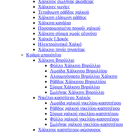
Χάλκινος σωλήνας ακριβείας
Χάλκινες γωνίες
Τετράγωνη ράβδος χαλκού
Χάλκινη εξάγωνη ράβδος
Χάλκινα κανάλια
Προσαρμοσμένα προφίλ χαλκού
Χάλκινο σύρμα χωρίς οξυγόνο
Χαλκός Ι Δοκός
Ηλεκτρολυτικό Χαλκό
Χάλκινο πηνίο τηγανίτας
Κράμα μπρούτζου
Χάλκινο Βηρύλλιο
Φύλλο Χάλκινο Βηρύλλιο
Λωρίδα Χάλκινου Βηρυλλίου
Αλουμινόχαρτο Βηρύλλιο Χάλκινο
Ράβδος Χάλκινου Βηρυλλίου
Σύρμα Χάλκινο Βηρύλλιο
Σωλήνας Χάλκινο Βηρύλλιο
Νικέλιο-κασσίτερο Χαλκός
Λωρίδα χαλκού νικελίου-κασσιτέρου
Ράβδος χαλκού νικελίου-κασσιτέρου
Σύρμα χαλκού νικελίου-κασσιτέρου
Φύλλο χαλκού νικελίου-κασσιτέρου
Σωλήνας χαλκού νικελίου-κασσιτέρου
Χάλκινος κασσίτερος-φώσφορος