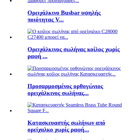
Ορειχάλκινο Busbar υψηλής
ποιότητας V...
Ορειχάλκινος σωλήνας κοίλος χωρίς
ραφή ...
Προσαρμοσμένος ορθογώνιος
ορειχάλκινος σωλήνας...
Κατασκευαστής σωλήνων από
ορείχαλκο χωρίς ραφή...