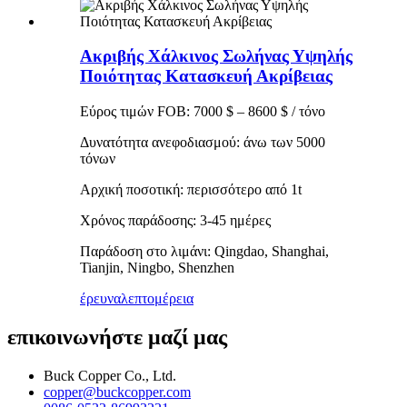
Ακριβής Χάλκινος Σωλήνας Υψηλής
Ποιότητας Κατασκευή Ακρίβειας
Εύρος τιμών FOB: 7000 $ – 8600 $ / τόνο
Δυνατότητα ανεφοδιασμού: άνω των 5000
τόνων
Αρχική ποσοτική: περισσότερο από 1t
Χρόνος παράδοσης: 3-45 ημέρες
Παράδοση στο λιμάνι: Qingdao, Shanghai,
Tianjin, Ningbo, Shenzhen
έρευνα
λεπτομέρεια
επικοινωνήστε μαζί μας
Buck Copper Co., Ltd.
copper@buckcopper.com