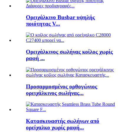
Ορειχάλκινο Busbar υψηλής
ποιότητας V...
Ορειχάλκινος σωλήνας κοίλος χωρίς
ραφή ...
Προσαρμοσμένος ορθογώνιος
ορειχάλκινος σωλήνας...
Κατασκευαστής σωλήνων από
ορείχαλκο χωρίς ραφή...