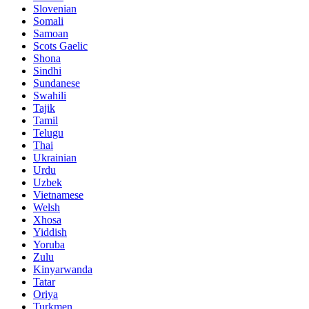
Slovenian
Somali
Samoan
Scots Gaelic
Shona
Sindhi
Sundanese
Swahili
Tajik
Tamil
Telugu
Thai
Ukrainian
Urdu
Uzbek
Vietnamese
Welsh
Xhosa
Yiddish
Yoruba
Zulu
Kinyarwanda
Tatar
Oriya
Turkmen