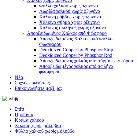
Χαλκός χωρίς οξυγόνο
Φύλλο χαλκού χωρίς οξυγόνο
Λωρίδα χαλκού χωρίς οξυγόνο
Χάλκινη ράβδος χωρίς οξυγόνο
Χάλκινο σύρμα χωρίς οξυγόνο
Χάλκινος σωλήνας χωρίς οξυγόνο
Αποοξειδωμένος Χαλκός από Φώσφορο
Αποοξειδωμένος Χαλκός από Φύλλο
Φωσφόρου
Deoxidized Copper by Phosphor Strip
Deoxidized Copper by Phosphor Rod
Αποοξειδωμένος χαλκός από σύρμα φωσφόρου
Αποοξειδωμένος χαλκός από σωλήνα
φωσφόρου
Νέα
Συχνές ερωτήσεις
Επικοινωνήστε μαζί μας
Σπίτι
Προϊόντα
Κράμα χαλκού
Χαλκός χωρίς μόλυβδο
Φύλλο χαλκού χωρίς μόλυβδο