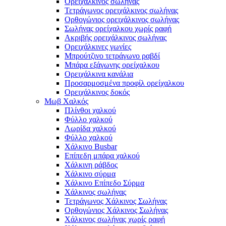
Ορειχάλκινος σωλήνας
Τετράγωνος ορειχάλκινος σωλήνας
Ορθογώνιος ορειχάλκινος σωλήνας
Σωλήνας ορείχαλκου χωρίς ραφή
Ακριβής ορειχάλκινος σωλήνας
Ορειχάλκινες γωνίες
Μπρούτζινο τετράγωνο ραβδί
Μπάρα εξάγωνης ορείχαλκου
Ορειχάλκινα κανάλια
Προσαρμοσμένα προφίλ ορείχαλκου
Ορειχάλκινος δοκός
Μωβ Χαλκός
Πλίνθοι χαλκού
Φύλλο χαλκού
Λωρίδα χαλκού
Φύλλο χαλκού
Χάλκινο Busbar
Επίπεδη μπάρα χαλκού
Χάλκινη ράβδος
Χάλκινο σύρμα
Χάλκινο Επίπεδο Σύρμα
Χάλκινος σωλήνας
Τετράγωνος Χάλκινος Σωλήνας
Ορθογώνιος Χάλκινος Σωλήνας
Χάλκινος σωλήνας χωρίς ραφή