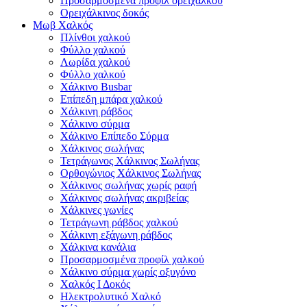
Προσαρμοσμένα προφίλ ορείχαλκου
Ορειχάλκινος δοκός
Μωβ Χαλκός
Πλίνθοι χαλκού
Φύλλο χαλκού
Λωρίδα χαλκού
Φύλλο χαλκού
Χάλκινο Busbar
Επίπεδη μπάρα χαλκού
Χάλκινη ράβδος
Χάλκινο σύρμα
Χάλκινο Επίπεδο Σύρμα
Χάλκινος σωλήνας
Τετράγωνος Χάλκινος Σωλήνας
Ορθογώνιος Χάλκινος Σωλήνας
Χάλκινος σωλήνας χωρίς ραφή
Χάλκινος σωλήνας ακριβείας
Χάλκινες γωνίες
Τετράγωνη ράβδος χαλκού
Χάλκινη εξάγωνη ράβδος
Χάλκινα κανάλια
Προσαρμοσμένα προφίλ χαλκού
Χάλκινο σύρμα χωρίς οξυγόνο
Χαλκός Ι Δοκός
Ηλεκτρολυτικό Χαλκό