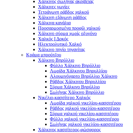
Χάλκινος σωλήνας ακριβείας
Χάλκινες γωνίες
Τετράγωνη ράβδος χαλκού
Χάλκινη εξάγωνη ράβδος
Χάλκινα κανάλια
Προσαρμοσμένα προφίλ χαλκού
Χάλκινο σύρμα χωρίς οξυγόνο
Χαλκός Ι Δοκός
Ηλεκτρολυτικό Χαλκό
Χάλκινο πηνίο τηγανίτας
Κράμα μπρούτζου
Χάλκινο Βηρύλλιο
Φύλλο Χάλκινο Βηρύλλιο
Λωρίδα Χάλκινου Βηρυλλίου
Αλουμινόχαρτο Βηρύλλιο Χάλκινο
Ράβδος Χάλκινου Βηρυλλίου
Σύρμα Χάλκινο Βηρύλλιο
Σωλήνας Χάλκινο Βηρύλλιο
Νικέλιο-κασσίτερο Χαλκός
Λωρίδα χαλκού νικελίου-κασσιτέρου
Ράβδος χαλκού νικελίου-κασσιτέρου
Σύρμα χαλκού νικελίου-κασσιτέρου
Φύλλο χαλκού νικελίου-κασσιτέρου
Σωλήνας χαλκού νικελίου-κασσιτέρου
Χάλκινος κασσίτερος-φώσφορος