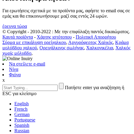
Για ερωτήσεις σχετικά με τα προϊόντα μας, αφήστε το email σας σε
εμάς και θα επικοινωνήσουμε μαζί σας εντός 24 ωρών.
έρευνα τώρα
© Copyright - 2010-2022 : Με την επιφύλαξη παντός δικαιώματος.
Καυτά προϊόντα
-
Χάρτης ιστότοπου
-
Πολιτική Απορρήτου
Σύρμα με επικάλυψη ορείχαλκου
,
Αργυρόφερτος Χαλκός
,
Κράμα
μολύβδου χαλκού
,
Ορειχάλκινος σωλήνας
,
Χαλκονικέλια
,
Χαλκός
χωρίς μόλυβδο
,
Να στείλετε e-mail
Νίνα
Φιόνα
x
Πατήστε enter για αναζήτηση ή
ESC για κλείσιμο
English
French
German
Portuguese
Spanish
Russian