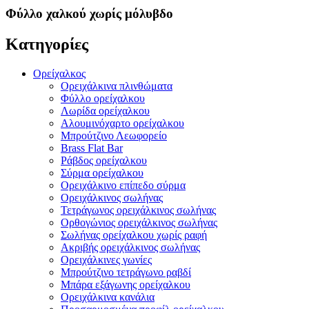
Φύλλο χαλκού χωρίς μόλυβδο
Κατηγορίες
Ορείχαλκος
Ορειχάλκινα πλινθώματα
Φύλλο ορείχαλκου
Λωρίδα ορείχαλκου
Αλουμινόχαρτο ορείχαλκου
Μπρούτζινο Λεωφορείο
Brass Flat Bar
Ράβδος ορείχαλκου
Σύρμα ορείχαλκου
Ορειχάλκινο επίπεδο σύρμα
Ορειχάλκινος σωλήνας
Τετράγωνος ορειχάλκινος σωλήνας
Ορθογώνιος ορειχάλκινος σωλήνας
Σωλήνας ορείχαλκου χωρίς ραφή
Ακριβής ορειχάλκινος σωλήνας
Ορειχάλκινες γωνίες
Μπρούτζινο τετράγωνο ραβδί
Μπάρα εξάγωνης ορείχαλκου
Ορειχάλκινα κανάλια