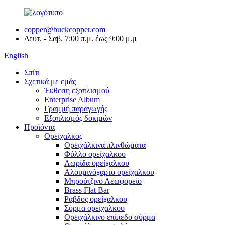
copper@buckcopper.com
Δευτ. - Σαβ. 7:00 π.μ. έως 9:00 μ.μ
English
Σπίτι
Σχετικά με εμάς
Έκθεση εξοπλισμού
Enterprise Album
Γραμμή παραγωγής
Εξοπλισμός δοκιμών
Προϊόντα
Ορείχαλκος
Ορειχάλκινα πλινθώματα
Φύλλο ορείχαλκου
Λωρίδα ορείχαλκου
Αλουμινόχαρτο ορείχαλκου
Μπρούτζινο Λεωφορείο
Brass Flat Bar
Ράβδος ορείχαλκου
Σύρμα ορείχαλκου
Ορειχάλκινο επίπεδο σύρμα