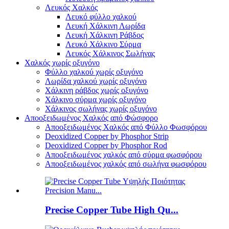
Λευκός Χαλκός
Λευκό φύλλο χαλκού
Λευκή Χάλκινη Λωρίδα
Λευκή Χάλκινη Ράβδος
Λευκό Χάλκινο Σύρμα
Λευκός Χάλκινος Σωλήνας
Χαλκός χωρίς οξυγόνο
Φύλλο χαλκού χωρίς οξυγόνο
Λωρίδα χαλκού χωρίς οξυγόνο
Χάλκινη ράβδος χωρίς οξυγόνο
Χάλκινο σύρμα χωρίς οξυγόνο
Χάλκινος σωλήνας χωρίς οξυγόνο
Αποοξειδωμένος Χαλκός από Φώσφορο
Αποοξειδωμένος Χαλκός από Φύλλο Φωσφόρου
Deoxidized Copper by Phosphor Strip
Deoxidized Copper by Phosphor Rod
Αποοξειδωμένος χαλκός από σύρμα φωσφόρου
Αποοξειδωμένος χαλκός από σωλήνα φωσφόρου
Precise Copper Tube High Qu...