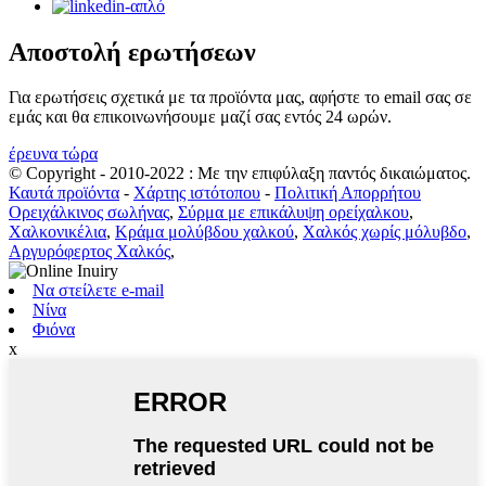
Αποστολή ερωτήσεων
Για ερωτήσεις σχετικά με τα προϊόντα μας, αφήστε το email σας σε
εμάς και θα επικοινωνήσουμε μαζί σας εντός 24 ωρών.
έρευνα τώρα
© Copyright - 2010-2022 : Με την επιφύλαξη παντός δικαιώματος.
Καυτά προϊόντα
-
Χάρτης ιστότοπου
-
Πολιτική Απορρήτου
Ορειχάλκινος σωλήνας
,
Σύρμα με επικάλυψη ορείχαλκου
,
Χαλκονικέλια
,
Κράμα μολύβδου χαλκού
,
Χαλκός χωρίς μόλυβδο
,
Αργυρόφερτος Χαλκός
,
Να στείλετε e-mail
Νίνα
Φιόνα
x