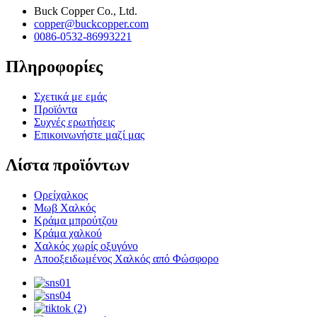
Buck Copper Co., Ltd.
copper@buckcopper.com
0086-0532-86993221
Πληροφορίες
Σχετικά με εμάς
Προϊόντα
Συχνές ερωτήσεις
Επικοινωνήστε μαζί μας
Λίστα προϊόντων
Ορείχαλκος
Μωβ Χαλκός
Κράμα μπρούτζου
Κράμα χαλκού
Χαλκός χωρίς οξυγόνο
Αποοξειδωμένος Χαλκός από Φώσφορο