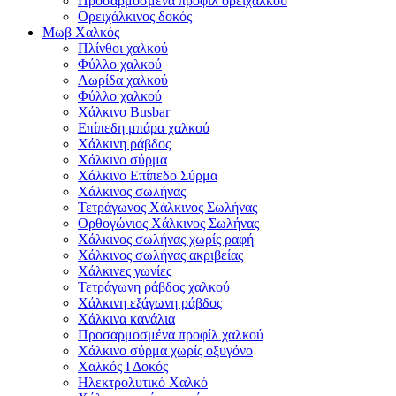
Προσαρμοσμένα προφίλ ορείχαλκου
Ορειχάλκινος δοκός
Μωβ Χαλκός
Πλίνθοι χαλκού
Φύλλο χαλκού
Λωρίδα χαλκού
Φύλλο χαλκού
Χάλκινο Busbar
Επίπεδη μπάρα χαλκού
Χάλκινη ράβδος
Χάλκινο σύρμα
Χάλκινο Επίπεδο Σύρμα
Χάλκινος σωλήνας
Τετράγωνος Χάλκινος Σωλήνας
Ορθογώνιος Χάλκινος Σωλήνας
Χάλκινος σωλήνας χωρίς ραφή
Χάλκινος σωλήνας ακριβείας
Χάλκινες γωνίες
Τετράγωνη ράβδος χαλκού
Χάλκινη εξάγωνη ράβδος
Χάλκινα κανάλια
Προσαρμοσμένα προφίλ χαλκού
Χάλκινο σύρμα χωρίς οξυγόνο
Χαλκός Ι Δοκός
Ηλεκτρολυτικό Χαλκό