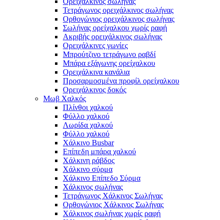
Ορειχάλκινος σωλήνας
Τετράγωνος ορειχάλκινος σωλήνας
Ορθογώνιος ορειχάλκινος σωλήνας
Σωλήνας ορείχαλκου χωρίς ραφή
Ακριβής ορειχάλκινος σωλήνας
Ορειχάλκινες γωνίες
Μπρούτζινο τετράγωνο ραβδί
Μπάρα εξάγωνης ορείχαλκου
Ορειχάλκινα κανάλια
Προσαρμοσμένα προφίλ ορείχαλκου
Ορειχάλκινος δοκός
Μωβ Χαλκός
Πλίνθοι χαλκού
Φύλλο χαλκού
Λωρίδα χαλκού
Φύλλο χαλκού
Χάλκινο Busbar
Επίπεδη μπάρα χαλκού
Χάλκινη ράβδος
Χάλκινο σύρμα
Χάλκινο Επίπεδο Σύρμα
Χάλκινος σωλήνας
Τετράγωνος Χάλκινος Σωλήνας
Ορθογώνιος Χάλκινος Σωλήνας
Χάλκινος σωλήνας χωρίς ραφή