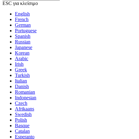
ESC για κλείσιμο
English
French
German
Portuguese
Spanish
Russian
Japanese
Korean
Arabic
Irish
Greek
Turkish
Italian
Danish
Romanian
Indonesian
Czech
Afrikaans
Swedish
Polish
Basque
Catalan
Esperanto