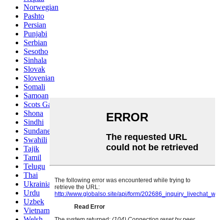
Norwegian
Pashto
Persian
Punjabi
Serbian
Sesotho
Sinhala
Slovak
Slovenian
Somali
Samoan
Scots Gaelic
Shona
Sindhi
Sundanese
Swahili
Tajik
Tamil
Telugu
Thai
Ukrainian
Urdu
Uzbek
Vietnamese
Welsh