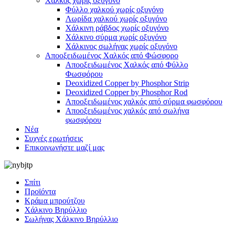
Χαλκός χωρίς οξυγόνο
Φύλλο χαλκού χωρίς οξυγόνο
Λωρίδα χαλκού χωρίς οξυγόνο
Χάλκινη ράβδος χωρίς οξυγόνο
Χάλκινο σύρμα χωρίς οξυγόνο
Χάλκινος σωλήνας χωρίς οξυγόνο
Αποοξειδωμένος Χαλκός από Φώσφορο
Αποοξειδωμένος Χαλκός από Φύλλο
Φωσφόρου
Deoxidized Copper by Phosphor Strip
Deoxidized Copper by Phosphor Rod
Αποοξειδωμένος χαλκός από σύρμα φωσφόρου
Αποοξειδωμένος χαλκός από σωλήνα
φωσφόρου
Νέα
Συχνές ερωτήσεις
Επικοινωνήστε μαζί μας
Σπίτι
Προϊόντα
Κράμα μπρούτζου
Χάλκινο Βηρύλλιο
Σωλήνας Χάλκινο Βηρύλλιο