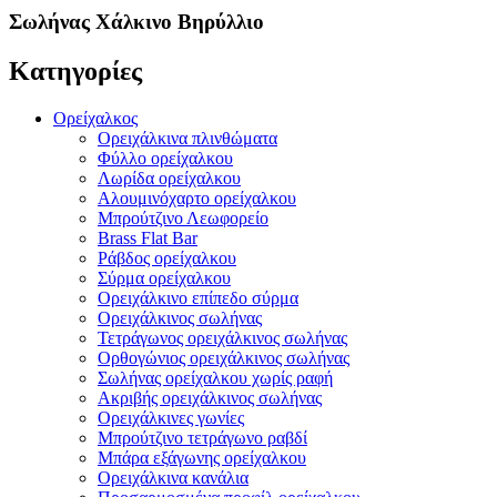
Σωλήνας Χάλκινο Βηρύλλιο
Κατηγορίες
Ορείχαλκος
Ορειχάλκινα πλινθώματα
Φύλλο ορείχαλκου
Λωρίδα ορείχαλκου
Αλουμινόχαρτο ορείχαλκου
Μπρούτζινο Λεωφορείο
Brass Flat Bar
Ράβδος ορείχαλκου
Σύρμα ορείχαλκου
Ορειχάλκινο επίπεδο σύρμα
Ορειχάλκινος σωλήνας
Τετράγωνος ορειχάλκινος σωλήνας
Ορθογώνιος ορειχάλκινος σωλήνας
Σωλήνας ορείχαλκου χωρίς ραφή
Ακριβής ορειχάλκινος σωλήνας
Ορειχάλκινες γωνίες
Μπρούτζινο τετράγωνο ραβδί
Μπάρα εξάγωνης ορείχαλκου
Ορειχάλκινα κανάλια