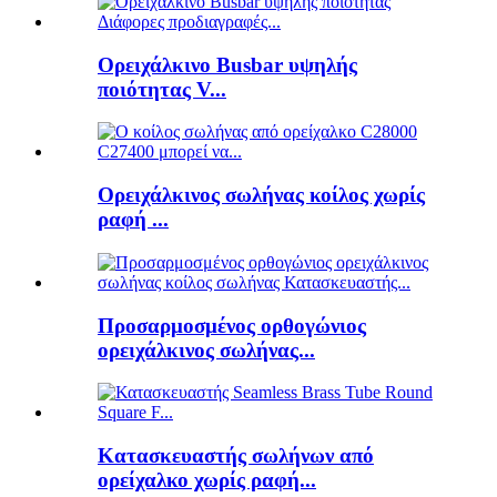
Ορειχάλκινο Busbar υψηλής
ποιότητας V...
Ορειχάλκινος σωλήνας κοίλος χωρίς
ραφή ...
Προσαρμοσμένος ορθογώνιος
ορειχάλκινος σωλήνας...
Κατασκευαστής σωλήνων από
ορείχαλκο χωρίς ραφή...