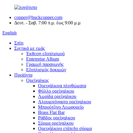
copper@buckcopper.com
Δευτ. - Σαβ. 7:00 π.μ. έως 9:00 μ.μ
English
Σπίτι
Σχετικά με εμάς
Έκθεση εξοπλισμού
Enterprise Album
Γραμμή παραγωγής
Εξοπλισμός δοκιμών
Προϊόντα
Ορείχαλκος
Ορειχάλκινα πλινθώματα
Φύλλο ορείχαλκου
Λωρίδα ορείχαλκου
Αλουμινόχαρτο ορείχαλκου
Μπρούτζινο Λεωφορείο
Brass Flat Bar
Ράβδος ορείχαλκου
Σύρμα ορείχαλκου
Ορειχάλκινο επίπεδο σύρμα