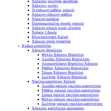
Χάλκινος σωλήνας ακριβείας
Χάλκινες γωνίες
Τετράγωνη ράβδος χαλκού
Χάλκινη εξάγωνη ράβδος
Χάλκινα κανάλια
Προσαρμοσμένα προφίλ χαλκού
Χάλκινο σύρμα χωρίς οξυγόνο
Χαλκός Ι Δοκός
Ηλεκτρολυτικό Χαλκό
Χάλκινο πηνίο τηγανίτας
Κράμα μπρούτζου
Χάλκινο Βηρύλλιο
Φύλλο Χάλκινο Βηρύλλιο
Λωρίδα Χάλκινου Βηρυλλίου
Αλουμινόχαρτο Βηρύλλιο Χάλκινο
Ράβδος Χάλκινου Βηρυλλίου
Σύρμα Χάλκινο Βηρύλλιο
Σωλήνας Χάλκινο Βηρύλλιο
Νικέλιο-κασσίτερο Χαλκός
Λωρίδα χαλκού νικελίου-κασσιτέρου
Ράβδος χαλκού νικελίου-κασσιτέρου
Σύρμα χαλκού νικελίου-κασσιτέρου
Φύλλο χαλκού νικελίου-κασσιτέρου
Σωλήνας χαλκού νικελίου-κασσιτέρου
Χάλκινος κασσίτερος-φώσφορος