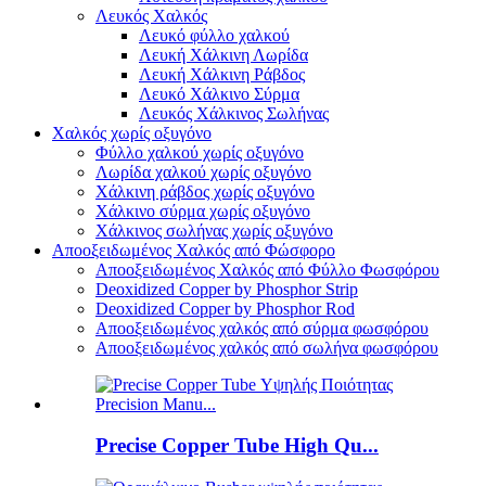
Λευκός Χαλκός
Λευκό φύλλο χαλκού
Λευκή Χάλκινη Λωρίδα
Λευκή Χάλκινη Ράβδος
Λευκό Χάλκινο Σύρμα
Λευκός Χάλκινος Σωλήνας
Χαλκός χωρίς οξυγόνο
Φύλλο χαλκού χωρίς οξυγόνο
Λωρίδα χαλκού χωρίς οξυγόνο
Χάλκινη ράβδος χωρίς οξυγόνο
Χάλκινο σύρμα χωρίς οξυγόνο
Χάλκινος σωλήνας χωρίς οξυγόνο
Αποοξειδωμένος Χαλκός από Φώσφορο
Αποοξειδωμένος Χαλκός από Φύλλο Φωσφόρου
Deoxidized Copper by Phosphor Strip
Deoxidized Copper by Phosphor Rod
Αποοξειδωμένος χαλκός από σύρμα φωσφόρου
Αποοξειδωμένος χαλκός από σωλήνα φωσφόρου
Precise Copper Tube High Qu...