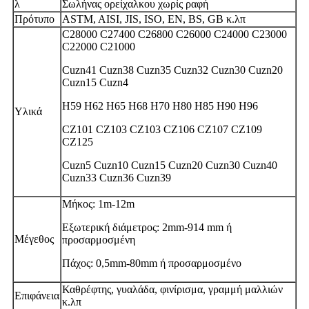
λ
Σωλήνας ορείχαλκου χωρίς ραφή
Πρότυπο
ASTM, AISI, JIS, ISO, EN, BS, GB κ.λπ
C28000 C27400 C26800 C26000 C24000 C23000
C22000 C21000
Cuzn41 Cuzn38 Cuzn35 Cuzn32 Cuzn30 Cuzn20
Cuzn15 Cuzn4
H59 H62 H65 H68 H70 H80 H85 H90 H96
Υλικά
CZ101 CZ103 CZ103 CZ106 CZ107 CZ109
CZ125
Cuzn5 Cuzn10 Cuzn15 Cuzn20 Cuzn30 Cuzn40
Cuzn33 Cuzn36 Cuzn39
Μήκος: 1m-12m
Εξωτερική διάμετρος: 2mm-914 mm ή
Μέγεθος
προσαρμοσμένη
Πάχος: 0,5mm-80mm ή προσαρμοσμένο
Καθρέφτης, γυαλάδα, φινίρισμα, γραμμή μαλλιών
Επιφάνεια
κ.λπ