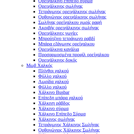
Ορειχάλκινο επίπεδο σύρμα
Ορειχάλκινος σωλήνας
Τετράγωνος ορειχάλκινος σωλήνας
Ορθογώνιος ορειχάλκινος σωλήνας
Σωλήνας ορείχαλκου χωρίς ραφή
Ακριβής ορειχάλκινος σωλήνας
Ορειχάλκινες γωνίες
Μπρούτζινο τετράγωνο ραβδί
Μπάρα εξάγωνης ορείχαλκου
Ορειχάλκινα κανάλια
Προσαρμοσμένα προφίλ ορείχαλκου
Ορειχάλκινος δοκός
Μωβ Χαλκός
Πλίνθοι χαλκού
Φύλλο χαλκού
Λωρίδα χαλκού
Φύλλο χαλκού
Χάλκινο Busbar
Επίπεδη μπάρα χαλκού
Χάλκινη ράβδος
Χάλκινο σύρμα
Χάλκινο Επίπεδο Σύρμα
Χάλκινος σωλήνας
Τετράγωνος Χάλκινος Σωλήνας
Ορθογώνιος Χάλκινος Σωλήνας