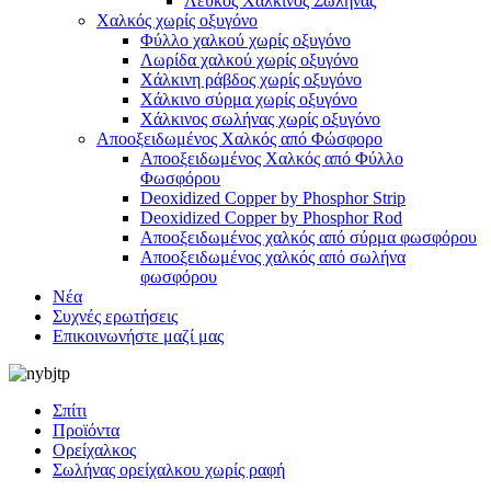
Λευκός Χάλκινος Σωλήνας
Χαλκός χωρίς οξυγόνο
Φύλλο χαλκού χωρίς οξυγόνο
Λωρίδα χαλκού χωρίς οξυγόνο
Χάλκινη ράβδος χωρίς οξυγόνο
Χάλκινο σύρμα χωρίς οξυγόνο
Χάλκινος σωλήνας χωρίς οξυγόνο
Αποοξειδωμένος Χαλκός από Φώσφορο
Αποοξειδωμένος Χαλκός από Φύλλο
Φωσφόρου
Deoxidized Copper by Phosphor Strip
Deoxidized Copper by Phosphor Rod
Αποοξειδωμένος χαλκός από σύρμα φωσφόρου
Αποοξειδωμένος χαλκός από σωλήνα
φωσφόρου
Νέα
Συχνές ερωτήσεις
Επικοινωνήστε μαζί μας
Σπίτι
Προϊόντα
Ορείχαλκος
Σωλήνας ορείχαλκου χωρίς ραφή