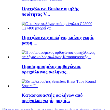
Ορειχάλκινο Busbar υψηλής
ποιότητας V...
Ορειχάλκινος σωλήνας κοίλος χωρίς
ραφή ...
Προσαρμοσμένος ορθογώνιος
ορειχάλκινος σωλήνας...
Κατασκευαστής σωλήνων από
ορείχαλκο χωρίς ραφή...