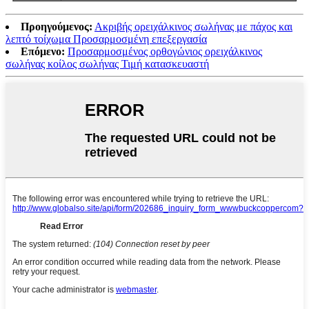
Προηγούμενος:
Ακριβής ορειχάλκινος σωλήνας με πάχος και
λεπτό τοίχωμα Προσαρμοσμένη επεξεργασία
Επόμενο:
Προσαρμοσμένος ορθογώνιος ορειχάλκινος
σωλήνας κοίλος σωλήνας Τιμή κατασκευαστή