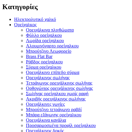
Κατηγορίες
Ηλεκτρολυτικό χαλκό
Ορείχαλκος
Ορειχάλκινα πλινθώματα
Φύλλο ορείχαλκου
Λωρίδα ορείχαλκου
Αλουμινόχαρτο ορείχαλκου
Μπρούτζινο Λεωφορείο
Brass Flat Bar
Ράβδος ορείχαλκου
Σύρμα ορείχαλκου
Ορειχάλκινο επίπεδο σύρμα
Ορειχάλκινος σωλήνας
Τετράγωνος ορειχάλκινος σωλήνας
Ορθογώνιος ορειχάλκινος σωλήνας
Σωλήνας ορείχαλκου χωρίς ραφή
Ακριβής ορειχάλκινος σωλήνας
Ορειχάλκινες γωνίες
Μπρούτζινο τετράγωνο ραβδί
Μπάρα εξάγωνης ορείχαλκου
Ορειχάλκινα κανάλια
Προσαρμοσμένα προφίλ ορείχαλκου
Ορειχάλκινος δοκός