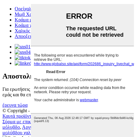
Ορείχαλκος
Μωβ Χαλκός
Κράμα μπρούτζου
Κράμα χαλκού
Χαλκός χωρίς οξυγόνο
Αποοξειδωμένος Χαλκός από Φώσφορο
Αποστολή ερωτήσεων
Για ερωτήσεις σχετικά με τα προϊόντα μας, αφήστε το email σας σε
εμάς και θα επικοινωνήσουμε μαζί σας εντός 24 ωρών.
έρευνα τώρα
© Copyright - 2010-2022 : Με την επιφύλαξη παντός δικαιώματος.
Καυτά προϊόντα
-
Χάρτης ιστότοπου
-
Πολιτική Απορρήτου
Σύρμα με επικάλυψη ορείχαλκου
,
Χαλκονικέλια
,
Χαλκός χωρίς
μόλυβδο
,
Αργυρόφερτος Χαλκός
,
Ορειχάλκινος σωλήνας
,
Κράμα
μολύβδου χαλκού
,