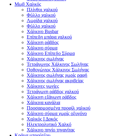
Μωβ Χαλκός
Πλίνθοι χαλκού
Φύλλο χαλκού
Λωρίδα χαλκού
Φύλλο χαλκού
Χάλκινο Busbar
Επίπεδη μπάρα χαλκού
Χάλκινη ράβδος
Χάλκινο σύρμα
Χάλκινο Επίπεδο Σύρμα
Χάλκινος σωλήνας
Τετράγωνος Χάλκινος Σωλήνας
Ορθογώνιος Χάλκινος Σωλήνας
Χάλκινος σωλήνας χωρίς ραφή
Χάλκινος σωλήνας ακριβείας
Χάλκινες γωνίες
Τετράγωνη ράβδος χαλκού
Χάλκινη εξάγωνη ράβδος
Χάλκινα κανάλια
Προσαρμοσμένα προφίλ χαλκού
Χάλκινο σύρμα χωρίς οξυγόνο
Χαλκός Ι Δοκός
Ηλεκτρολυτικό Χαλκό
Χάλκινο πηνίο τηγανίτας
Κράμα μπρούτζου