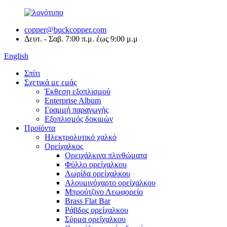
copper@buckcopper.com
Δευτ. - Σαβ. 7:00 π.μ. έως 9:00 μ.μ
English
Σπίτι
Σχετικά με εμάς
Έκθεση εξοπλισμού
Enterprise Album
Γραμμή παραγωγής
Εξοπλισμός δοκιμών
Προϊόντα
Ηλεκτρολυτικό χαλκό
Ορείχαλκος
Ορειχάλκινα πλινθώματα
Φύλλο ορείχαλκου
Λωρίδα ορείχαλκου
Αλουμινόχαρτο ορείχαλκου
Μπρούτζινο Λεωφορείο
Brass Flat Bar
Ράβδος ορείχαλκου
Σύρμα ορείχαλκου